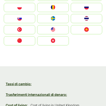
Polska
România
Россия
Slovensko
Ruoŧŧa
ไทย
Türkiye
United States
Vietnam
中国
中國香港特別行政區
Tassi di cambio:
Trasferimenti internazionali di denaro:
Cost of living:
Cost of living in United Kingdom