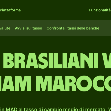
Piattaforma
Funzionalità
 valute
Avvisi sul tasso
Confronta i tassi delle banche
 brasiliani
ham marocc
in MAD al tasso di cambio medio di mercato. W