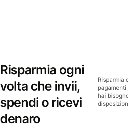
Risparmia ogni
Risparmia q
volta che invii,
pagamenti i
hai bisogn
spendi o ricevi
disposizio
denaro