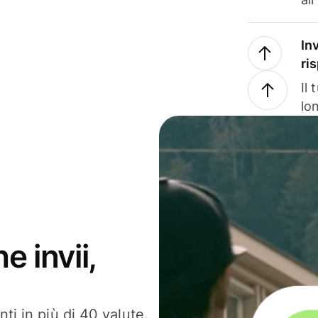
In
ri
Il
lo
e invii,
ti in più di 40 valute.