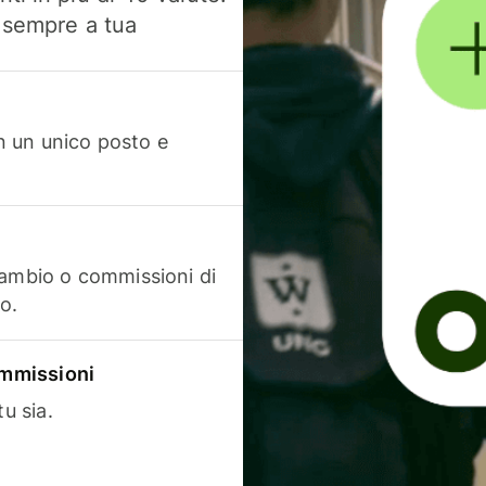
, sempre a tua
in un unico posto e
cambio o commissioni di
o.
commissioni
u sia.