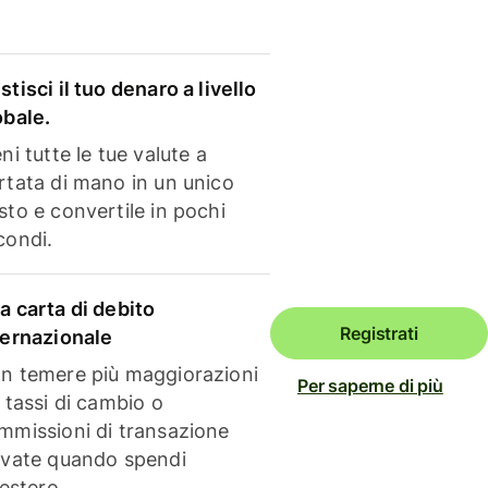
stisci il tuo denaro a livello
obale.
ni tutte le tue valute a
rtata di mano in un unico
sto e convertile in pochi
condi.
a carta di debito
Registrati
ternazionale
n temere più maggiorazioni
Per saperne di più
i tassi di cambio o
mmissioni di transazione
evate quando spendi
'estero.