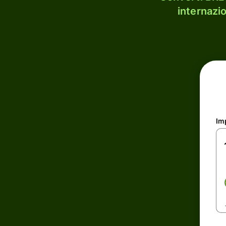
internazi
Im