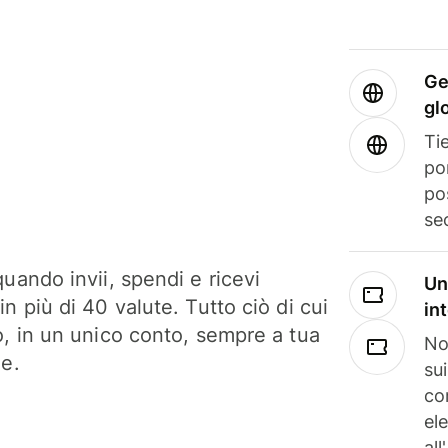
Ge
gl
Tie
po
po
se
uando invii, spendi e ricevi
Un
n più di 40 valute. Tutto ciò di cui
in
o, in un unico conto, sempre a tua
No
ne.
su
co
el
all