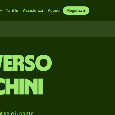
Tariffe
Assistenza
Accedi
Registrati
 verso
hini
ise è il conto