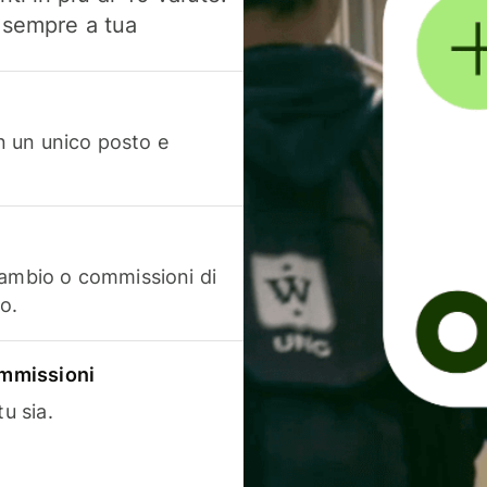
, sempre a tua
in un unico posto e
cambio o commissioni di
o.
commissioni
u sia.