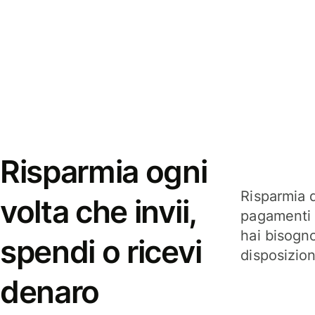
Risparmia ogni
Risparmia q
volta che invii,
pagamenti i
hai bisogn
spendi o ricevi
disposizio
denaro