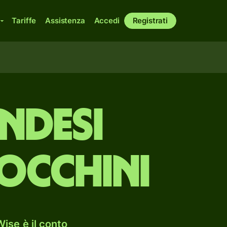
Tariffe
Assistenza
Accedi
Registrati
ndesi
occhini
ise è il conto