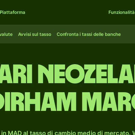
Piattaforma
Funzionalità
 valute
Avvisi sul tasso
Confronta i tassi delle banche
ari neozela
dirham mar
in MAD al tasso di cambio medio di mercato. W