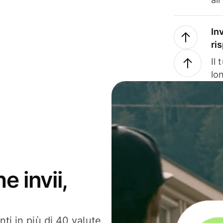
In
ri
Il
lo
e invii,
ti in più di 40 valute.