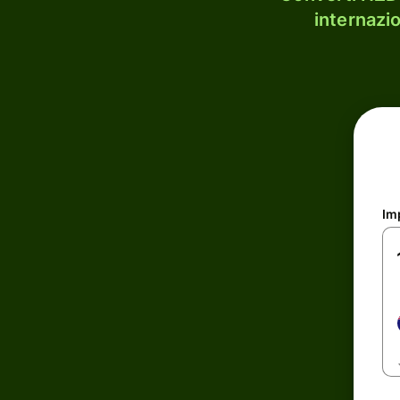
internazi
Im