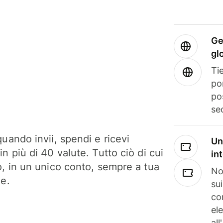
Ge
gl
Tie
po
po
se
uando invii, spendi e ricevi
Un
n più di 40 valute. Tutto ciò di cui
in
o, in un unico conto, sempre a tua
No
ne.
su
co
el
all