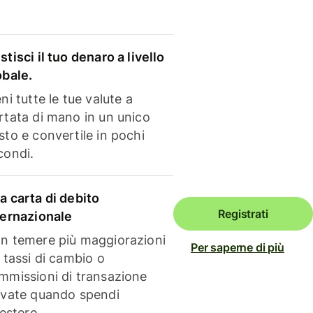
stisci il tuo denaro a livello
obale.
ni tutte le tue valute a
rtata di mano in un unico
sto e convertile in pochi
condi.
a carta di debito
Registrati
ternazionale
n temere più maggiorazioni
Per saperne di più
i tassi di cambio o
mmissioni di transazione
evate quando spendi
'estero.