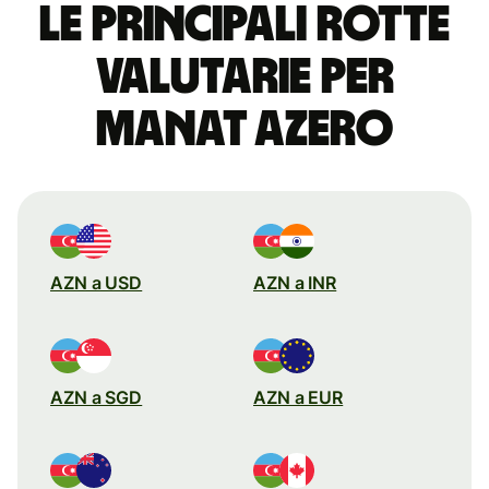
Le principali rotte
valutarie per
manat azero
AZN a USD
AZN a INR
AZN a SGD
AZN a EUR