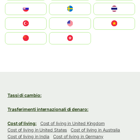
Slovensko
Ruoŧŧa
ไทย
Türkiye
United States
Vietnam
中国
中國香港特別行政區
Tassi di cambio:
Trasferimenti internazionali di denaro:
Cost of living:
Cost of living in United Kingdom
Cost of living in United States
Cost of living in Australia
Cost of living in India
Cost of living in Germany