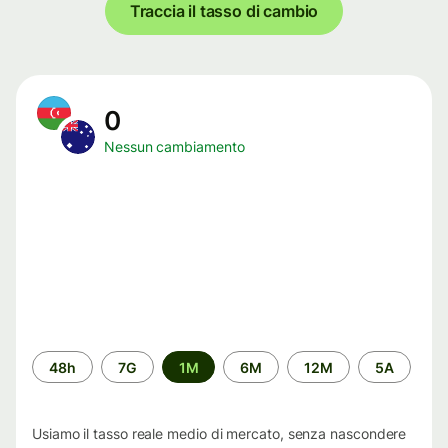
Traccia il tasso di cambio
0
Nessun cambiamento
Periodo
48h
7G
1M
6M
12M
5A
di
tempo
Usiamo il tasso reale medio di mercato, senza nascondere