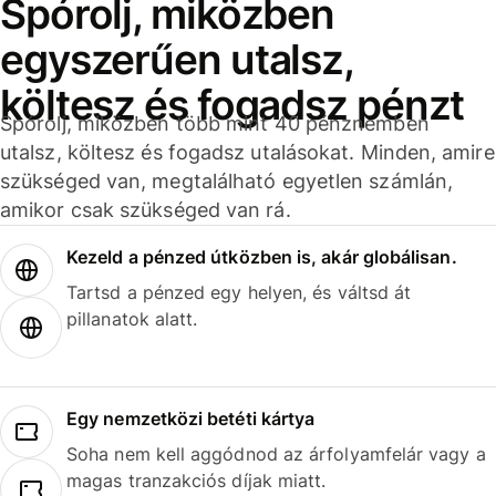
Spórolj, miközben
egyszerűen utalsz,
költesz és fogadsz pénzt
Spórolj, miközben több mint 40 pénznemben
utalsz, költesz és fogadsz utalásokat. Minden, amire
szükséged van, megtalálható egyetlen számlán,
amikor csak szükséged van rá.
Kezeld a pénzed útközben is, akár globálisan.
Tartsd a pénzed egy helyen, és váltsd át
pillanatok alatt.
Egy nemzetközi betéti kártya
Soha nem kell aggódnod az árfolyamfelár vagy a
magas tranzakciós díjak miatt.