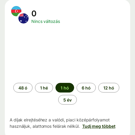
0
Nincs változás
Időszak
48 ó
1 hé
1 hó
6 hó
12 hó
5 év
A díjak elrejtéséhez a valódi, piaci középárfolyamot
használjuk, alattomos felárak nélkül.
Tudj meg többet