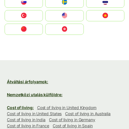
Slovensko
Ruoŧŧa
ไทย
Türkiye
United States
Vietnam
中国
中國香港特別行政區
Átváltási árfolyamok:
Nemzetközi utalás külföldre:
Cost of living:
Cost of living in United Kingdom
Cost of living in United States
Cost of living in Australia
Cost of living in India
Cost of living in Germany
Cost of living in France
Cost of living in Spain