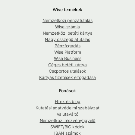
Wise termékek
Nemzetközi pénzátutalás
Wise-számla
Nemzetközi betéti kártya
Nagy összegű átutalás
Pénzfogadás
Wise Platform
Wise Business
Céges betéti kártya
Csoportos utalások
Kártyás fizetések elfogadása
Források
Hírek és blog
Kutatási adatvédelmi szabályzat
Valutaváltó
Nemzetközi részvényfigyelő
SWIFT/BIC kódok
IBAN számok