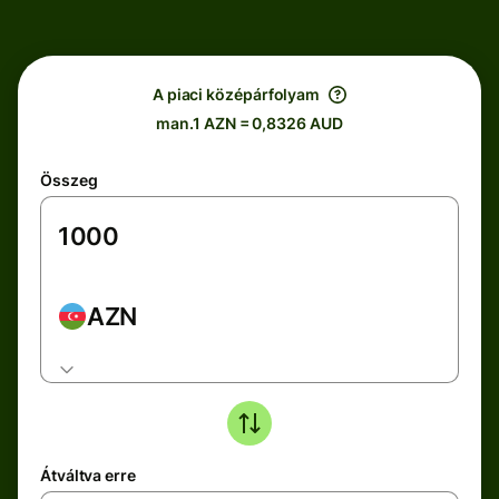
A piaci középárfolyam
man.1 AZN = 0,8326 AUD
Összeg
AZN
Átváltva erre