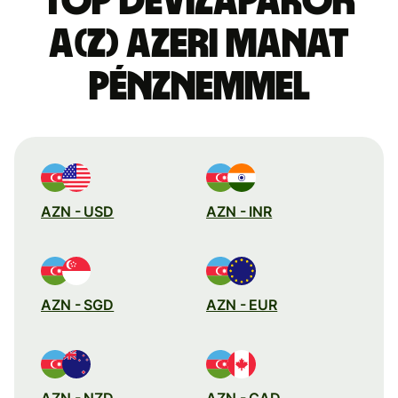
Top devizapárok
a(z) azeri manat
pénznemmel
AZN - USD
AZN - INR
AZN - SGD
AZN - EUR
AZN - NZD
AZN - CAD