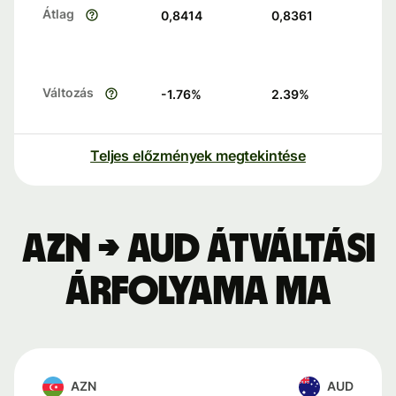
Átlag
0,8414
0,8361
Változás
-1.76
%
2.39
%
Teljes előzmények megtekintése
AZN → AUD átváltási
árfolyama ma
AZN
AUD