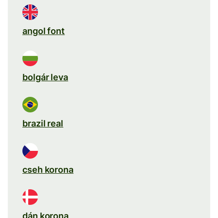
angol font
bolgár leva
brazil real
cseh korona
dán korona