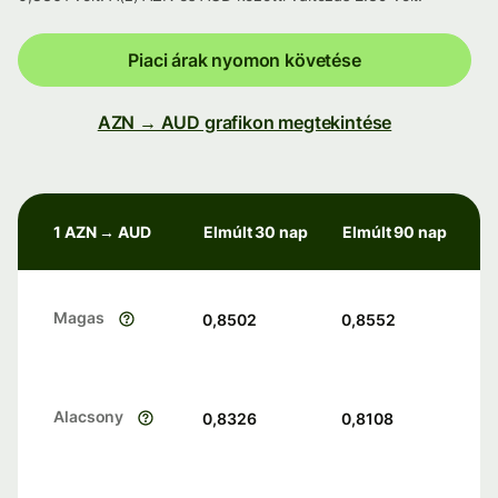
Piaci árak nyomon követése
AZN → AUD grafikon megtekintése
1 AZN → AUD
Elmúlt 30 nap
Elmúlt 90 nap
Magas
0,8502
0,8552
Alacsony
0,8326
0,8108