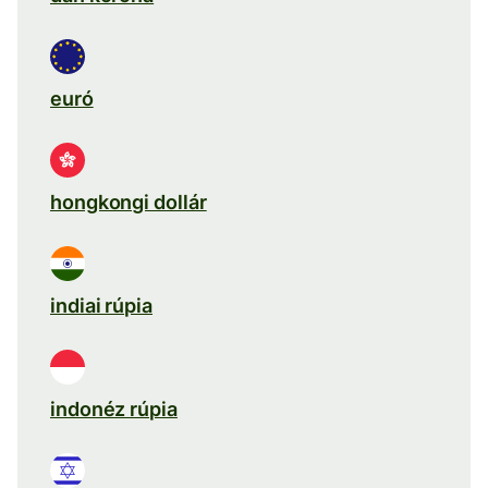
euró
hongkongi dollár
indiai rúpia
indonéz rúpia