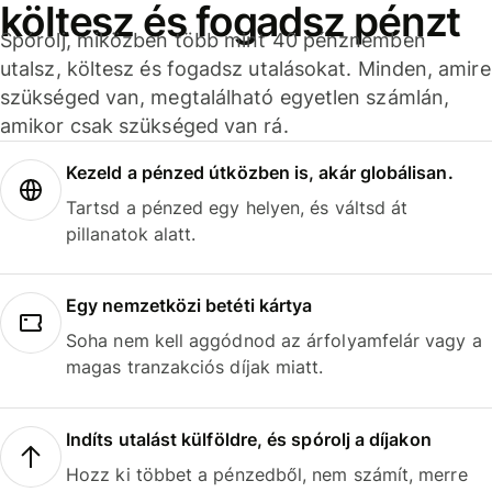
költesz és fogadsz pénzt
Spórolj, miközben több mint 40 pénznemben
utalsz, költesz és fogadsz utalásokat. Minden, amire
szükséged van, megtalálható egyetlen számlán,
amikor csak szükséged van rá.
Kezeld a pénzed útközben is, akár globálisan.
Tartsd a pénzed egy helyen, és váltsd át
pillanatok alatt.
Egy nemzetközi betéti kártya
Soha nem kell aggódnod az árfolyamfelár vagy a
magas tranzakciós díjak miatt.
Indíts utalást külföldre, és spórolj a díjakon
Hozz ki többet a pénzedből, nem számít, merre