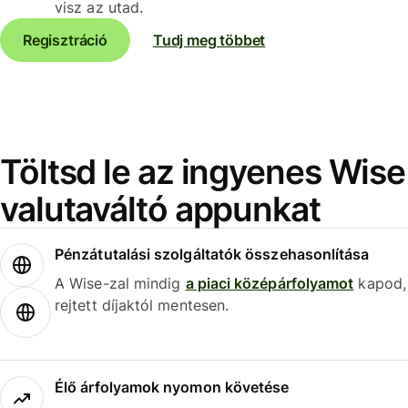
visz az utad.
Regisztráció
Tudj meg többet
Töltsd le az ingyenes Wise
valutaváltó appunkat
Pénzátutalási szolgáltatók összehasonlítása
A Wise-zal mindig
a piaci középárfolyamot
kapod,
rejtett díjaktól mentesen.
Élő árfolyamok nyomon követése