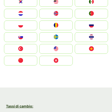
South Korea
Malay
Mexico
Nederland
Norge
Portugal
Polska
România
Россия
Slovensko
Ruoŧŧa
ไทย
Türkiye
United States
Vietnam
中国
中國香港特別行政區
Tassi di cambio: