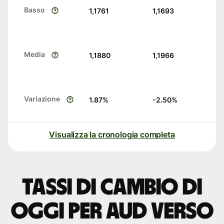
Basso
1,1761
1,1693
Media
1,1880
1,1966
Variazione
1.87
%
-2.50
%
Visualizza la cronologia completa
Tassi di cambio di
oggi per AUD verso