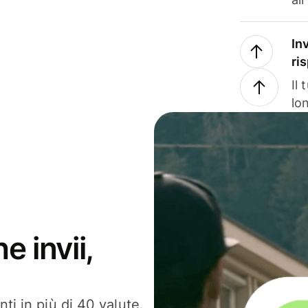
In
ri
Il
lo
e invii,
ti in più di 40 valute.