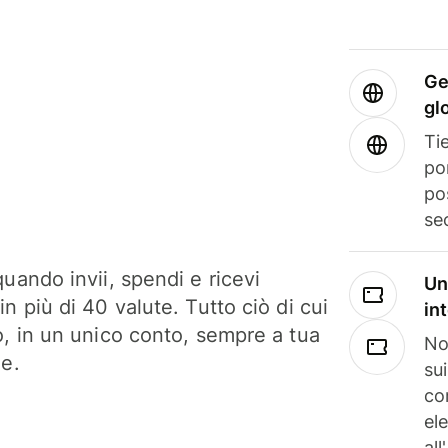
Ge
gl
Tie
po
po
se
uando invii, spendi e ricevi
Un
n più di 40 valute. Tutto ciò di cui
in
o, in un unico conto, sempre a tua
No
ne.
su
co
el
all