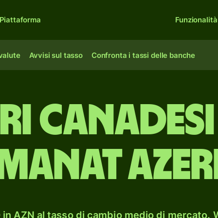
Piattaforma
Funzionalità
 valute
Avvisi sul tasso
Confronta i tassi delle banche
ri canadesi
manat azer
in AZN al tasso di cambio medio di mercato. W