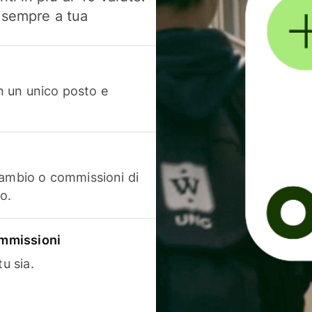
, sempre a tua
in un unico posto e
cambio o commissioni di
o.
commissioni
u sia.