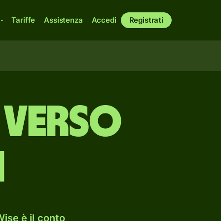
Tariffe
Assistenza
Accedi
Registrati
 verso
i
ise è il conto