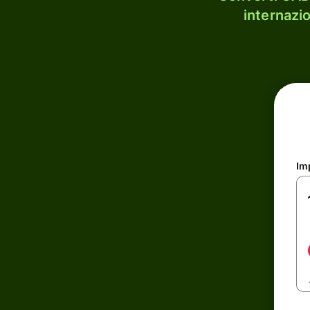
internazi
Im