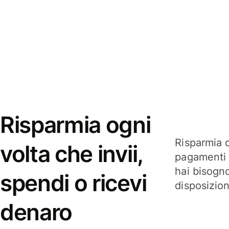
Risparmia ogni
Risparmia q
volta che invii,
pagamenti i
hai bisogn
spendi o ricevi
disposizio
denaro