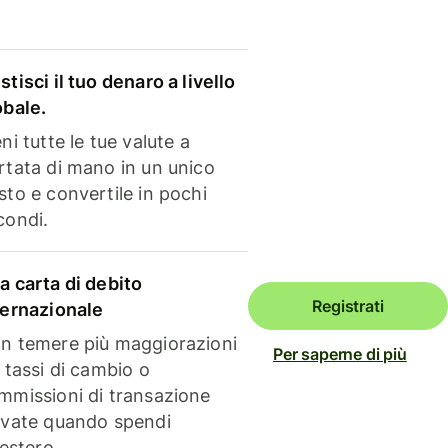
stisci il tuo denaro a livello
obale.
ni tutte le tue valute a
rtata di mano in un unico
sto e convertile in pochi
condi.
a carta di debito
Registrati
ternazionale
n temere più maggiorazioni
Per saperne di più
i tassi di cambio o
mmissioni di transazione
evate quando spendi
'estero.