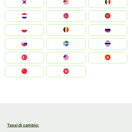
South Korea
Malay
Mexico
Nederland
Norge
Portugal
Polska
România
Россия
Slovensko
Ruoŧŧa
ไทย
Türkiye
United States
Vietnam
中国
中國香港特別行政區
Tassi di cambio: