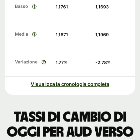
Basso
1,1761
1,1693
Media
1,1871
1,1969
Variazione
1.77
%
-2.78
%
Visualizza la cronologia completa
Tassi di cambio di
oggi per AUD verso