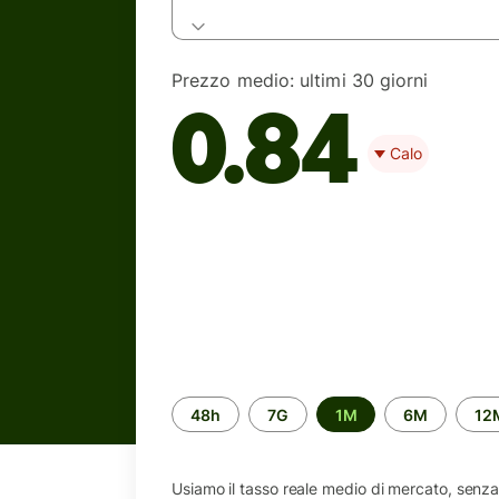
Prezzo medio:
ultimi 30 giorni
0.84
Calo
Periodo
48h
7G
1M
6M
12
di
tempo
Usiamo il tasso reale medio di mercato, senza