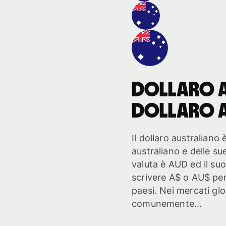
dollaro 
dollaro 
Il dollaro australian
australiano e delle su
valuta è AUD ed il su
scrivere A$ o AU$ per d
paesi. Nei mercati glob
comunemente...