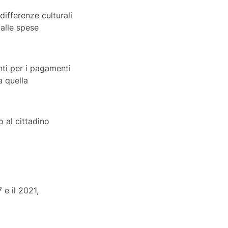
ifferenze culturali
 alle spese
anti per i pagamenti
a quella
o al cittadino
 e il 2021,