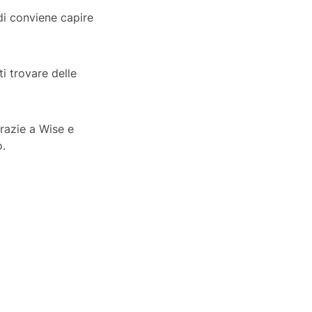
di conviene capire
i trovare delle
grazie a Wise e
o.