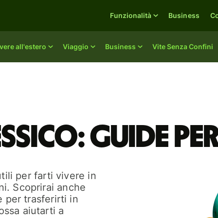
Funzionalità
Business
C
vere all'estero
Viaggio
Business
Vite Senza Confini
essico: guide pe
ili per farti vivere in
i. Scoprirai anche
per trasferirti in
ssa aiutarti a