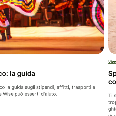
Vive
co: la guida
Sp
co
o la guida sugli stipendi, affitti, trasporti e
 Wise può esserti d'aiuto.
Ti 
tro
ghi
ris