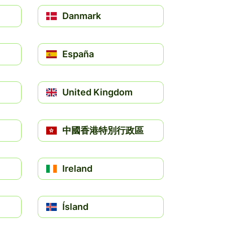
Danmark
España
United Kingdom
中國香港特別行政區
Ireland
Ísland