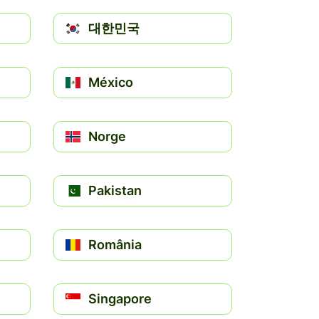
대한민국
México
Norge
Pakistan
România
Singapore