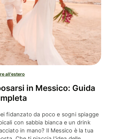
re all'estero
osarsi in Messico: Guida
mpleta
sei fidanzato da poco e sogni spiagge
picali con sabbia bianca e un drink
acciato in mano? Il Messico è la tua
posta. Che ti piaccia l'idea delle...