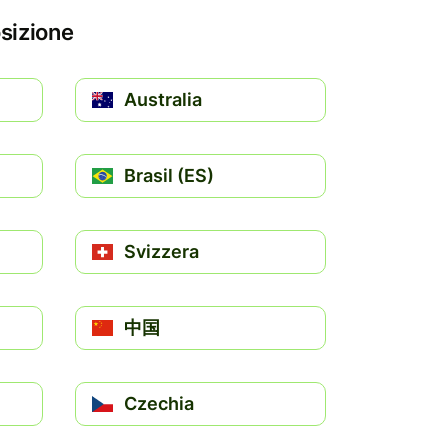
osizione
Australia
Brasil (ES)
Svizzera
中国
Czechia