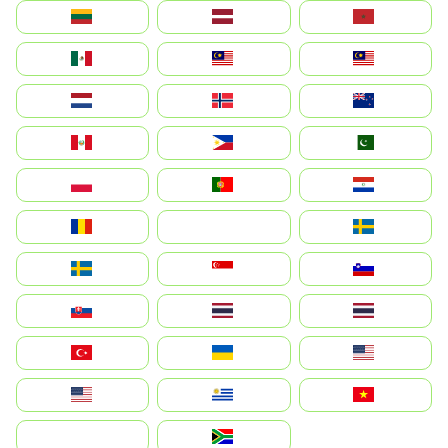
Lietuva
Latvija
Maroc
México
Malaysia (MS)
Malaysia
Nederland
Norge
New Zealand
Perú
Philippines
Pakistan
Polska
Portugal
Paraguay
România
На русском
Sweden
Sverige
Singapore
Slovenija
Slovensko
Thailand
ไทย
Türkiye
Україна
United States
Estados Unidos
Uruguay
Việt Nam
بالعربية
South Africa