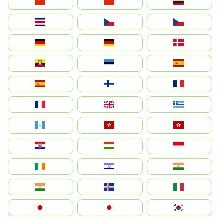
中国
China
Colombia
Costa Rica
Czechia
Česko
Deutschland
Germany
Danmark
Ecuador
Eesti
Spain
España
Suomi
France
France
United Kingdom
Ελλάδα
Guatemala
Hong Kong
中國香港特別行政區
Hrvatska
Magyarország
Indonesia
Ireland
ישראל
भारत
India
Ísland
Italia
Japan
日本
대한민국