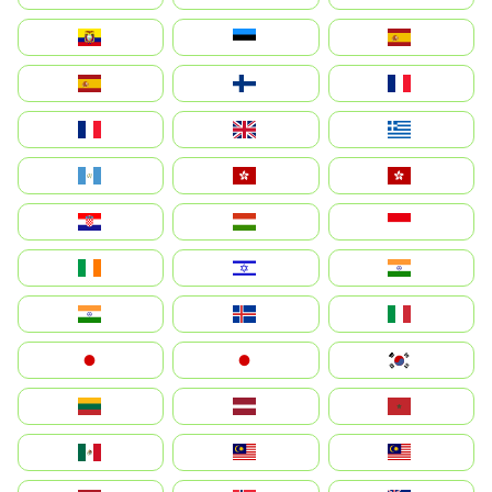
Ecuador
Eesti
Spain
España
Suomi
France
France
United Kingdom
Ελλάδα
Guatemala
Hong Kong
中國香港特別行政區
Hrvatska
Magyarország
Indonesia
Ireland
ישראל
भारत
India
Ísland
Italia
Japan
日本
대한민국
Lietuva
Latvija
Maroc
México
Malaysia (MS)
Malaysia