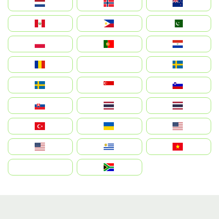
Nederland
Norge
New Zealand
Perú
Philippines
Pakistan
Polska
Portugal
Paraguay
România
На русском
Sweden
Sverige
Singapore
Slovenija
Slovensko
Thailand
ไทย
Türkiye
Україна
United States
Estados Unidos
Uruguay
Việt Nam
بالعربية
South Africa