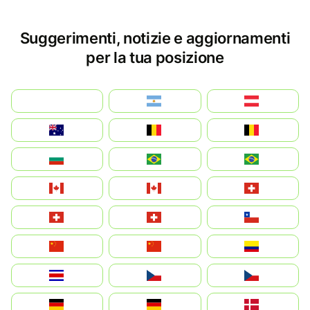
Suggerimenti, notizie e aggiornamenti
per la tua posizione
بالعربية
Argentina
Österreich
Australia
België
Belgique
България
Brasil (ES)
Brasil
Canada (FR)
Canada
Svizzera
Suisse
Schweiz
Chile
中国
China
Colombia
Costa Rica
Czechia
Česko
Deutschland
Germany
Danmark