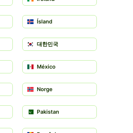
Ísland
대한민국
México
Norge
Pakistan