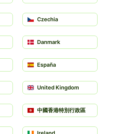
Czechia
Danmark
España
United Kingdom
中國香港特別行政區
Ireland