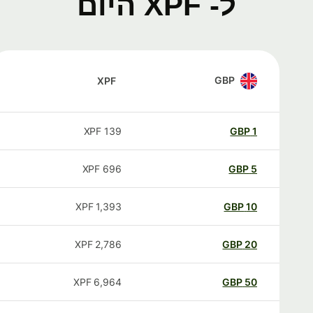
ל- XPF היום
GBP
XPF
XPF
139
GBP
1
XPF
696
GBP
5
XPF
1,393
GBP
10
XPF
2,786
GBP
20
XPF
6,964
GBP
50