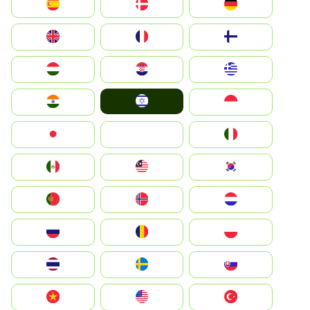
Deutschland
Denmark
España
Suomi
France
United Kingdom
Greece
Hrvatska
Magyarország
Israel
Indonesia
India
Italia
JA
Japan
South Korea
Malay
Mexico
Nederland
Norge
Portugal
Polska
România
Россия
Slovensko
Ruoŧŧa
ไทย
Türkiye
United States
Vietnam