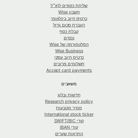
שליחת כספים לחו״ל
חשבון Wise
כרטיס חיוב בינלאומי
העברת סכום גדול
קבלת כסף
נכסים
הפלטפורמה של Wise
Wise Business
כרטיס חיוב עסקי
תשלומים מרובים
Accept card payments
משאבים
חדשות ובלוג
Research privacy policy
ממיר מטבעות
International stock ticker
קודי SWIFT/BIC
קודי IBAN
התראות שערים