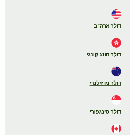
דולר ארה"ב
דולר הונג קונגי
דולר ניו זילנדי
דולר סינגפורי