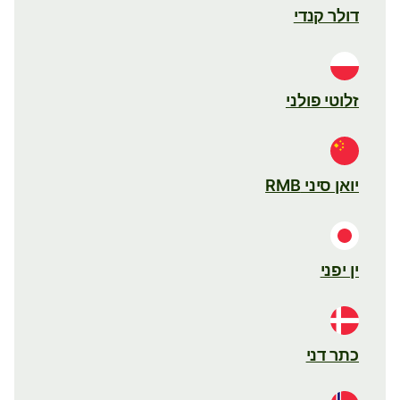
דולר קנדי
זלוטי פולני
יואן סיני RMB
ין יפני
כתר דני