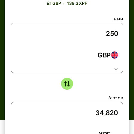
£1 GBP ← 139.3 XPF
סכום
GBP
המרה ל-