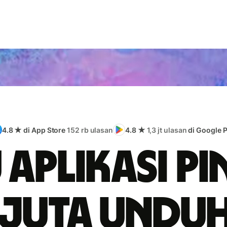
4.8 ★ di App Store
152 rb ulasan
4.8 ★
1,3 jt ulasan
di Google P
 aplikasi pi
 juta undu