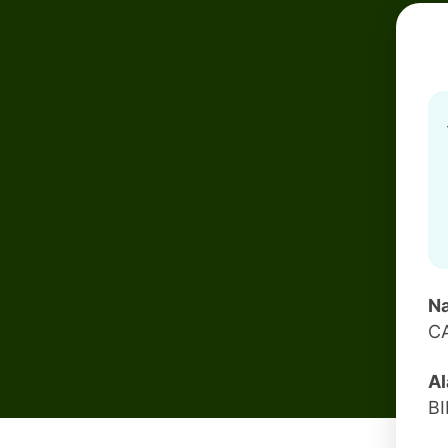
Na
C
Al
B