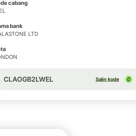
ode cabang
EL
ama bank
ALASTONE LTD
ta
ONDON
CLAOGB2LWEL
Salin kode