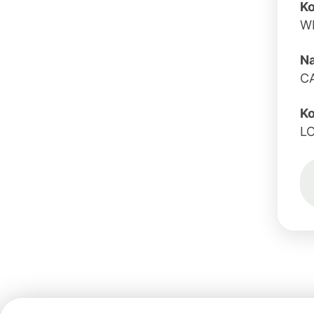
K
W
N
C
Ko
L