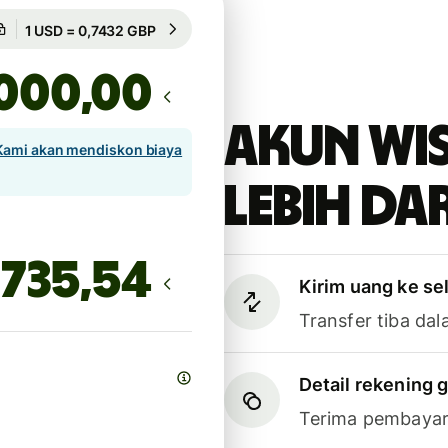
Dijamin selama 8h
1 USD = 0,7432 GBP
Dijamin selama 8h
,00
Akun Wi
Kami akan mendiskon biaya
lebih dar
Kirim uang ke se
Transfer tiba dal
Detail rekening g
Terima pembayar