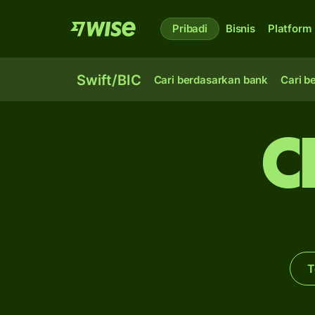
Pribadi
Bisnis
Platform
Swift/BIC
Cari berdasarkan bank
Cari b
C
T