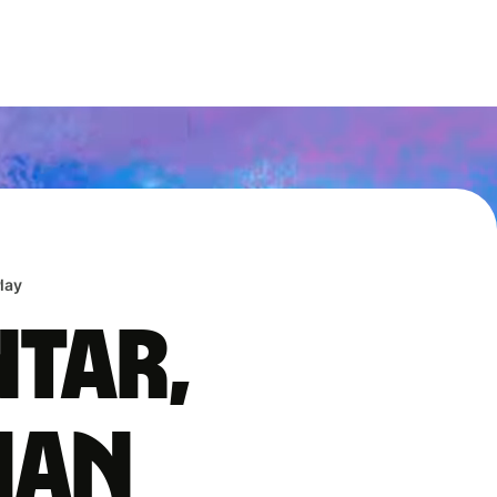
lay
ntar,
han