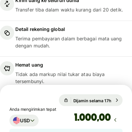
Kirim uang ke seluruh dunia
Transfer tiba dalam waktu kurang dari 20 detik.
Detail rekening global
Terima pembayaran dalam berbagai mata uang
dengan mudah.
Hemat uang
Tidak ada markup nilai tukar atau biaya
tersembunyi.
Dijamin selama 17h
1 USD = 0
Dijamin selama 17h
Anda mengirimkan tepat
,00
USD