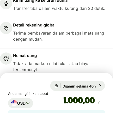
Kirim uang ke seluruh dunia
Transfer tiba dalam waktu kurang dari 20 detik.
Detail rekening global
Terima pembayaran dalam berbagai mata uang
dengan mudah.
Hemat uang
Tidak ada markup nilai tukar atau biaya
tersembunyi.
Dijamin selama 40h
1 USD = 0
1 USD = 0,7411 GBP
Anda mengirimkan tepat
Dijamin selama 40h
,00
USD