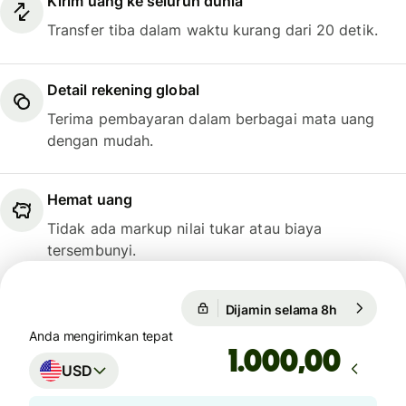
Kirim uang ke seluruh dunia
Transfer tiba dalam waktu kurang dari 20 detik.
Detail rekening global
Terima pembayaran dalam berbagai mata uang
dengan mudah.
Hemat uang
Tidak ada markup nilai tukar atau biaya
tersembunyi.
1 USD = 0,7425 GBP
Dijamin selama 8h
1 USD = 0,
Dijamin selama 8h
Anda mengirimkan tepat
,00
USD