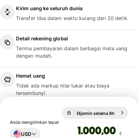
Kirim uang ke seluruh dunia
Transfer tiba dalam waktu kurang dari 20 detik.
Detail rekening global
Terima pembayaran dalam berbagai mata uang
dengan mudah.
Hemat uang
Tidak ada markup nilai tukar atau biaya
tersembunyi.
Dijamin selama 8h
1 USD = 0,
Dijamin selama 8h
Anda mengirimkan tepat
,00
USD