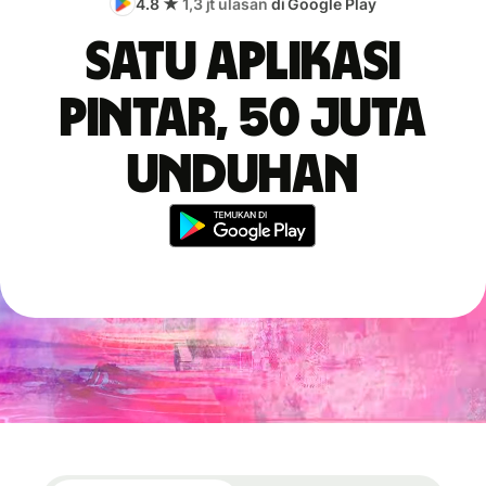
4.8 ★
1,3 jt ulasan
di Google Play
Satu aplikasi
pintar, 50 juta
unduhan