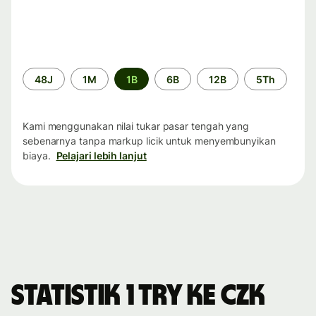
Periode
48J
1M
1B
6B
12B
5Th
waktu
Kami menggunakan nilai tukar pasar tengah yang
sebenarnya tanpa markup licik untuk menyembunyikan
biaya.
Pelajari lebih lanjut
Statistik 1 TRY ke CZK