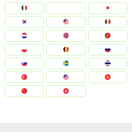
Italia
JA
Japan
South Korea
Malay
Mexico
Nederland
Norge
Portugal
Polska
România
Россия
Slovensko
Ruoŧŧa
ไทย
Türkiye
United States
Vietnam
中国
中國香港特別行政區