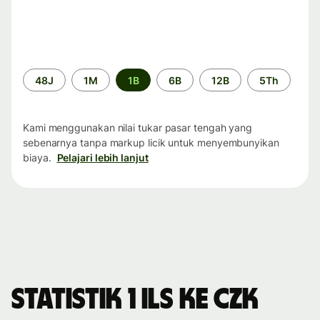
Periode
48J
1M
1B
6B
12B
5Th
waktu
Kami menggunakan nilai tukar pasar tengah yang
sebenarnya tanpa markup licik untuk menyembunyikan
biaya.
Pelajari lebih lanjut
Statistik 1 ILS ke CZK