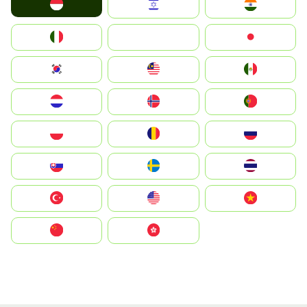
Indonesia
Israel
India
Italia
JA
Japan
South Korea
Malay
Mexico
Nederland
Norge
Portugal
Polska
România
Россия
Slovensko
Ruoŧŧa
ไทย
Türkiye
United States
Vietnam
中国
中國香港特別行政區