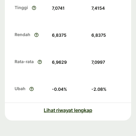
Tinggi
7,0741
7,4154
Rendah
6,8375
6,8375
Rata-rata
6,9629
7,0997
Ubah
-0.04
%
-2.08
%
Lihat riwayat lengkap