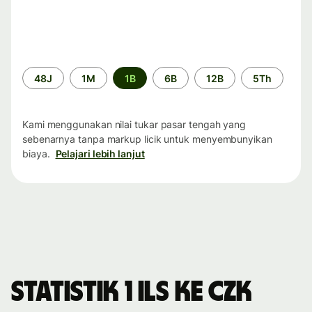
Periode
48J
1M
1B
6B
12B
5Th
waktu
Kami menggunakan nilai tukar pasar tengah yang
sebenarnya tanpa markup licik untuk menyembunyikan
biaya.
Pelajari lebih lanjut
Statistik 1 ILS ke CZK