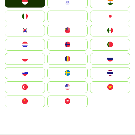
Indonesia
Israel
India
Italia
JA
Japan
South Korea
Malay
Mexico
Nederland
Norge
Portugal
Polska
România
Россия
Slovensko
Ruoŧŧa
ไทย
Türkiye
United States
Vietnam
中国
中國香港特別行政區