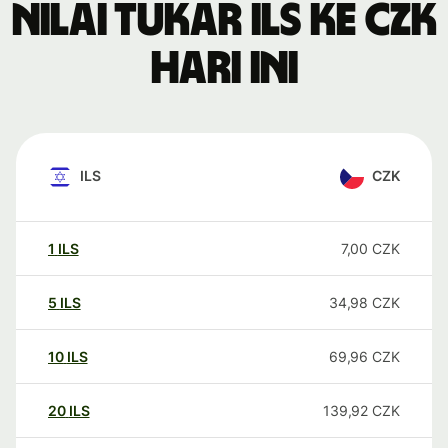
Nilai tukar ILS ke CZK
hari ini
ILS
CZK
1
ILS
7,00
CZK
5
ILS
34,98
CZK
10
ILS
69,96
CZK
20
ILS
139,92
CZK