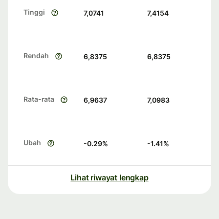
Tinggi
7,0741
7,4154
Rendah
6,8375
6,8375
Rata-rata
6,9637
7,0983
Ubah
-0.29
%
-1.41
%
Lihat riwayat lengkap