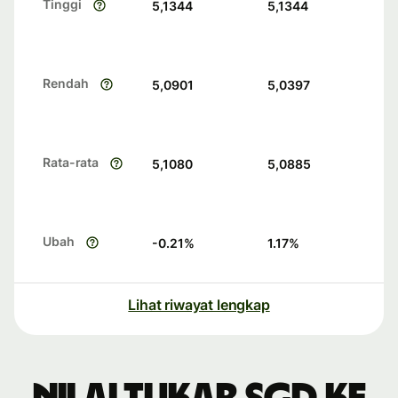
Tinggi
5,1344
5,1344
Rendah
5,0901
5,0397
Rata-rata
5,1080
5,0885
Ubah
-0.21
%
1.17
%
Lihat riwayat lengkap