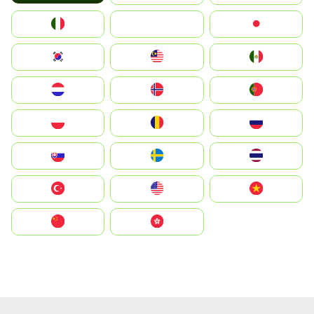
Italia
JA
Japan
South Korea
Malay
Mexico
Nederland
Norge
Portugal
Polska
România
Россия
Slovensko
Ruoŧŧa
ไทย
Türkiye
United States
Vietnam
中国
中國香港特別行政區