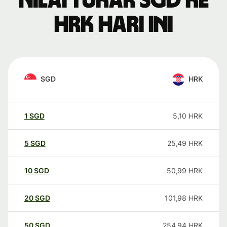
Nilai tukar SGD ke
HRK hari ini
SGD
HRK
1
SGD
5,10
HRK
5
SGD
25,49
HRK
10
SGD
50,99
HRK
20
SGD
101,98
HRK
50
SGD
254,94
HRK