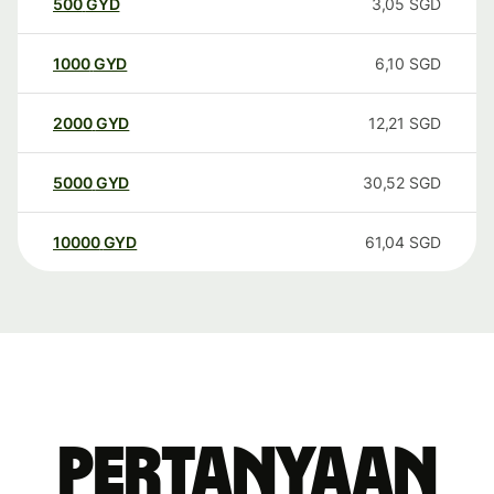
500
GYD
3,05
SGD
1000
GYD
6,10
SGD
2000
GYD
12,21
SGD
5000
GYD
30,52
SGD
10000
GYD
61,04
SGD
Pertanyaan