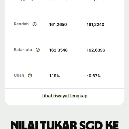
Rendah
161,2650
161,2240
Rata-rata
162,3548
162,6396
Ubah
1.19
%
-0.67
%
Lihat riwayat lengkap
Nilai tukar SGD ke