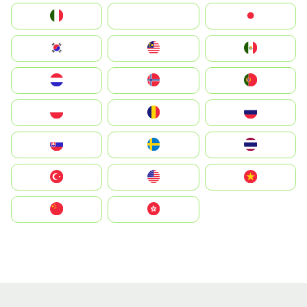
Italia
JA
Japan
South Korea
Malay
Mexico
Nederland
Norge
Portugal
Polska
România
Россия
Slovensko
Ruoŧŧa
ไทย
Türkiye
United States
Vietnam
中国
中國香港特別行政區