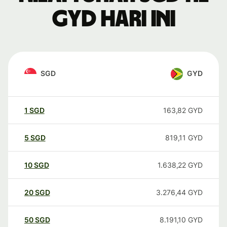
GYD hari ini
SGD
GYD
1
SGD
163,82
GYD
5
SGD
819,11
GYD
10
SGD
1.638,22
GYD
20
SGD
3.276,44
GYD
50
SGD
8.191,10
GYD