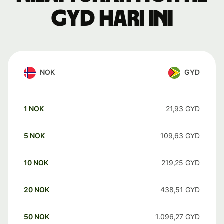
GYD hari ini
NOK
GYD
1
NOK
21,93
GYD
5
NOK
109,63
GYD
10
NOK
219,25
GYD
20
NOK
438,51
GYD
50
NOK
1.096,27
GYD