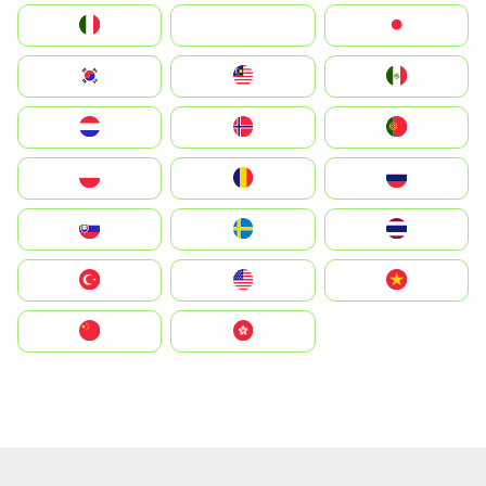
Italia
JA
Japan
South Korea
Malay
Mexico
Nederland
Norge
Portugal
Polska
România
Россия
Slovensko
Ruoŧŧa
ไทย
Türkiye
United States
Vietnam
中国
中國香港特別行政區