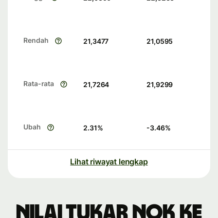
Rendah
21,3477
21,0595
Rata-rata
21,7264
21,9299
Ubah
2.31
%
-3.46
%
Lihat riwayat lengkap
Nilai tukar NOK ke