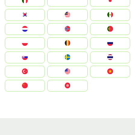
Italia
JA
Japan
South Korea
Malay
Mexico
Nederland
Norge
Portugal
Polska
România
Россия
Slovensko
Ruoŧŧa
ไทย
Türkiye
United States
Vietnam
中国
中國香港特別行政區