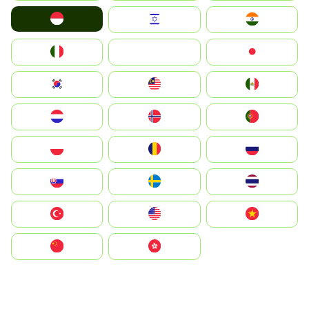
Indonesia
Israel
India
Italia
JA
Japan
South Korea
Malay
Mexico
Nederland
Norge
Portugal
Polska
România
Россия
Slovensko
Ruoŧŧa
ไทย
Türkiye
United States
Vietnam
中国
中國香港特別行政區