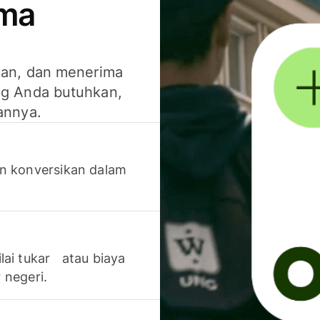
ima
kan, dan menerima
g Anda butuhkan,
annya.
n konversikan dalam
lai tukar atau biaya
 negeri.