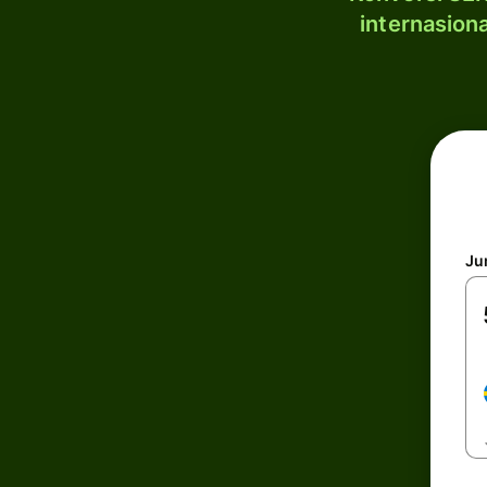
internasion
Ju