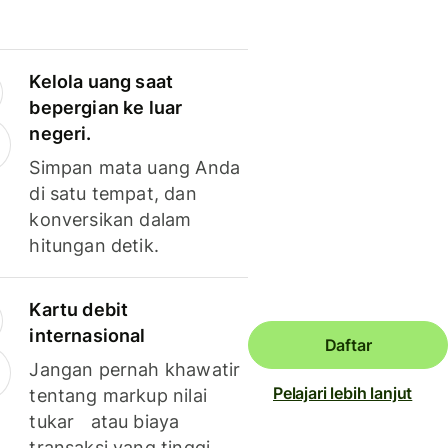
Kelola uang saat
bepergian ke luar
negeri.
Simpan mata uang Anda
di satu tempat, dan
konversikan dalam
hitungan detik.
Kartu debit
internasional
Daftar
Jangan pernah khawatir
Pelajari lebih lanjut
tentang markup nilai
tukar atau biaya
transaksi yang tinggi