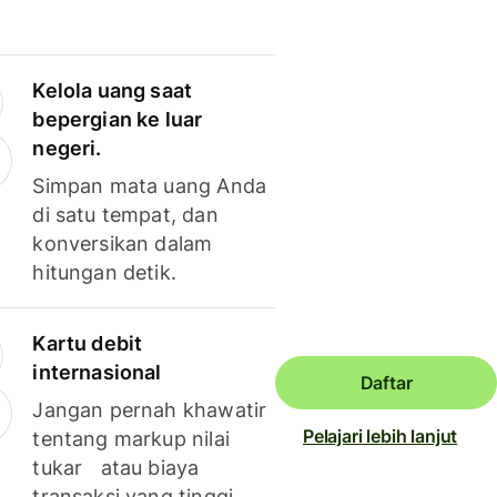
Kelola uang saat
bepergian ke luar
negeri.
Simpan mata uang Anda
di satu tempat, dan
konversikan dalam
hitungan detik.
Kartu debit
internasional
Daftar
Jangan pernah khawatir
Pelajari lebih lanjut
tentang markup nilai
tukar atau biaya
transaksi yang tinggi