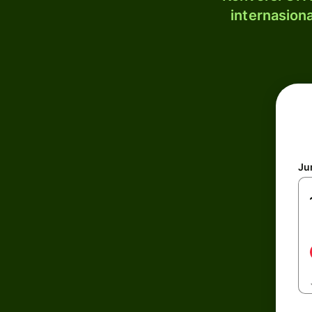
internasion
Ju