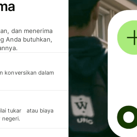
ima
kan, dan menerima
g Anda butuhkan,
annya.
n konversikan dalam
lai tukar atau biaya
 negeri.