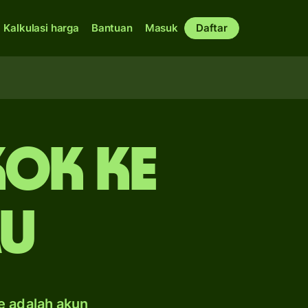
Kalkulasi harga
Bantuan
Masuk
Daftar
kok ke
au
e adalah akun