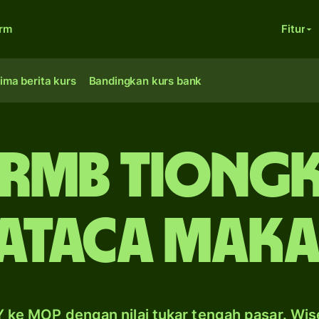
orm
Fitur
ima berita kurs
Bandingkan kurs bank
rmb Tiong
ataca Mak
 ke MOP dengan nilai tukar tengah pasar. Wis