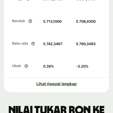
Rendah
5.713,1000
5.708,4300
Rata-rata
5.742,3467
5.790,3493
Ubah
0.39
%
-3.20
%
Lihat riwayat lengkap
Nilai tukar RON ke