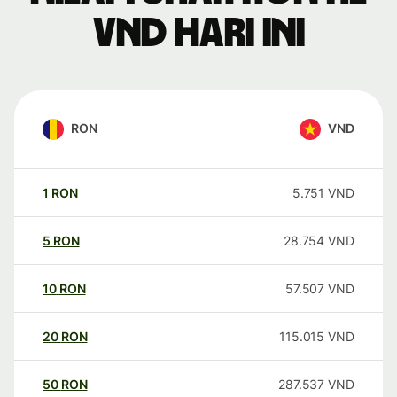
VND hari ini
RON
VND
1
RON
5.751
VND
5
RON
28.754
VND
10
RON
57.507
VND
20
RON
115.015
VND
50
RON
287.537
VND