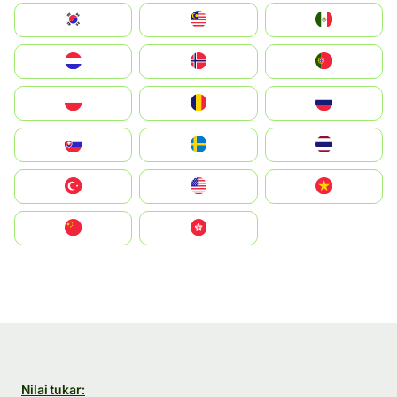
South Korea
Malay
Mexico
Nederland
Norge
Portugal
Polska
România
Россия
Slovensko
Ruoŧŧa
ไทย
Türkiye
United States
Vietnam
中国
中國香港特別行政區
Nilai tukar: