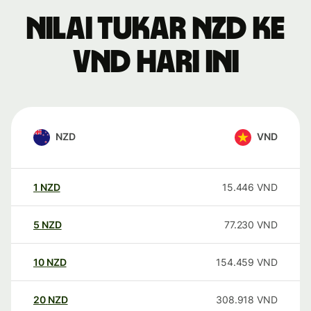
Nilai tukar NZD ke
VND hari ini
NZD
VND
1
NZD
15.446
VND
5
NZD
77.230
VND
10
NZD
154.459
VND
20
NZD
308.918
VND