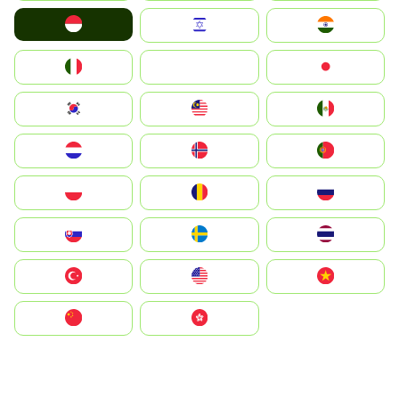
Indonesia
Israel
India
Italia
JA
Japan
South Korea
Malay
Mexico
Nederland
Norge
Portugal
Polska
România
Россия
Slovensko
Ruoŧŧa
ไทย
Türkiye
United States
Vietnam
中国
中國香港特別行政區