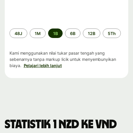
Periode
48J
1M
1B
6B
12B
5Th
waktu
Kami menggunakan nilai tukar pasar tengah yang
sebenarnya tanpa markup licik untuk menyembunyikan
biaya.
Pelajari lebih lanjut
Statistik 1 NZD ke VND