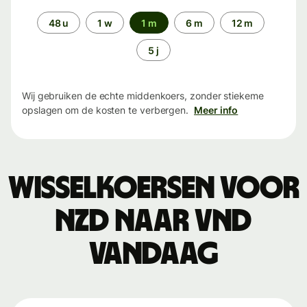
Periode
48 u
1 w
1 m
6 m
12 m
5 j
Wij gebruiken de echte middenkoers, zonder stiekeme
opslagen om de kosten te verbergen.
Meer info
Wisselkoersen voor
NZD naar VND
vandaag