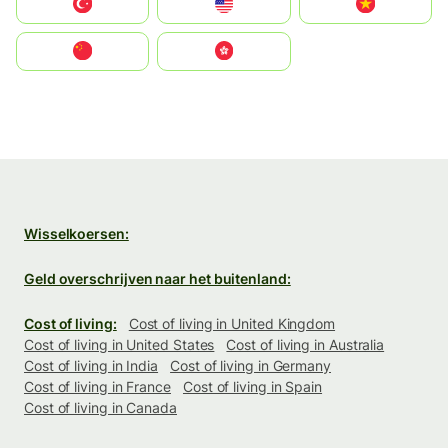
Türkiye
United States
Vietnam
中国
中國香港特別行政區
Wisselkoersen:
Geld overschrijven naar het buitenland:
Cost of living:
Cost of living in United Kingdom
Cost of living in United States
Cost of living in Australia
Cost of living in India
Cost of living in Germany
Cost of living in France
Cost of living in Spain
Cost of living in Canada