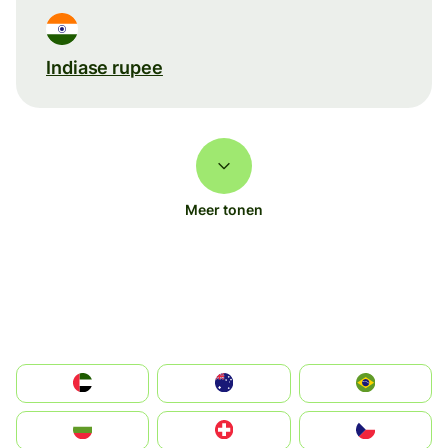
Indiase rupee
Meer tonen
الإمارات العربية المتحدة
Australia
Brazil
България
Switzerland
Czechia