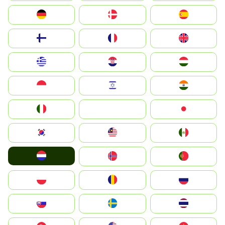
Deutschland
Denmark
España
Suomi
France
United Kingdom
Greece
Hrvatska
Magyarország
Indonesia
Israel
India
Italia
JA
Japan
South Korea
Malay
Mexico
Nederland
Norge
Portugal
Polska
România
Россия
Slovensko
Ruoŧŧa
ไทย