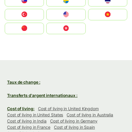
Slovensko
Ruoŧŧa
ไทย
Türkiye
United States
Vietnam
中国
中國香港特別行政區
Taux de change :
Transferts d'argent internationaux :
Cost of living:
Cost of living in United Kingdom
Cost of living in United States
Cost of living in Australia
Cost of living in India
Cost of living in Germany
Cost of living in France
Cost of living in Spain