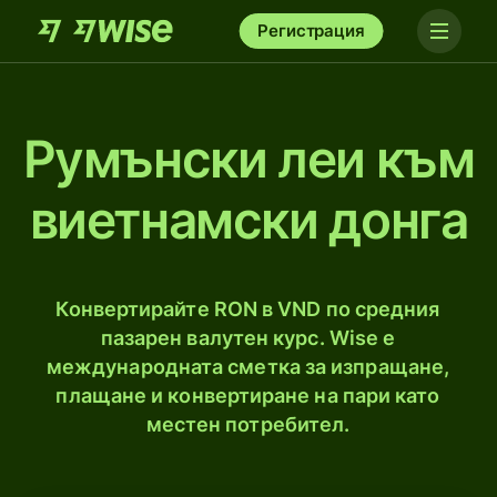
Регистрация
Румънски леи към
виетнамски донгa
Конвертирайте RON в VND по средния
пазарен валутен курс. Wise е
международната сметка за изпращане,
плащане и конвертиране на пари като
местен потребител.