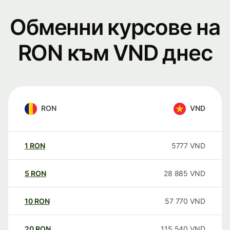
Обменни курсове на
RON към VND днес
RON
VND
1
RON
5777
VND
5
RON
28 885
VND
10
RON
57 770
VND
20
RON
115 540
VND