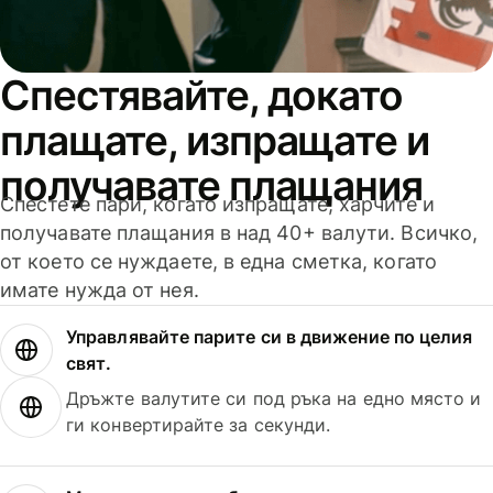
Спестявайте, докато
плащате, изпращате и
получавате плащания
Спестете пари, когато изпращате, харчите и
получавате плащания в над 40+ валути. Всичко,
от което се нуждаете, в една сметка, когато
имате нужда от нея.
Управлявайте парите си в движение по целия
свят.
Дръжте валутите си под ръка на едно място и
ги конвертирайте за секунди.