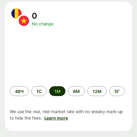
0
No change
Time
48Ч
1С
1М
6М
12М
5Г
period
We use the real, mid-market rate with no sneaky mark-up
to hide the fees.
Learn more