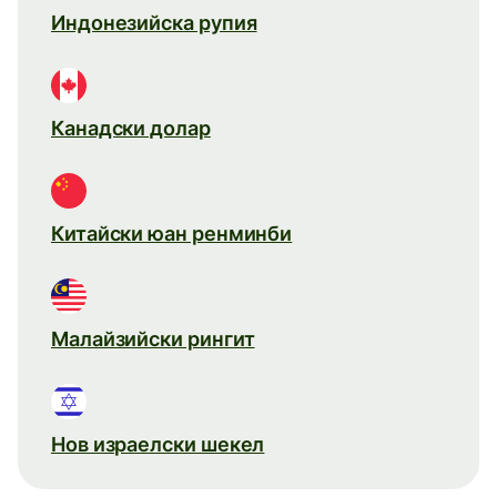
Индонезийска рупия
Канадски долар
Китайски юан ренминби
Малайзийски рингит
Нов израелски шекел