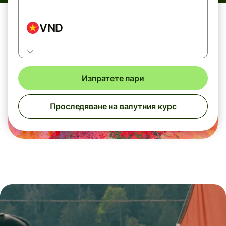
VND
Изпратете пари
Проследяване на валутния курс