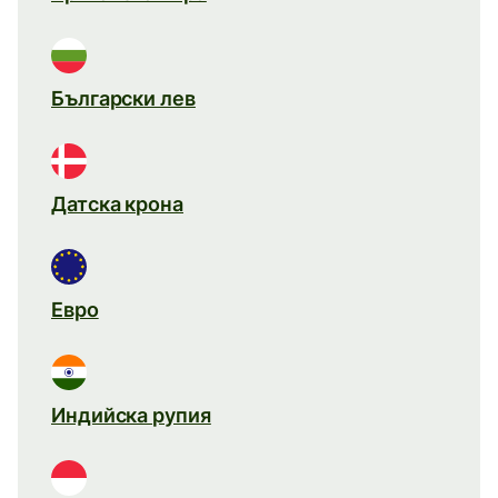
Български лев
Датска крона
Евро
Индийска рупия