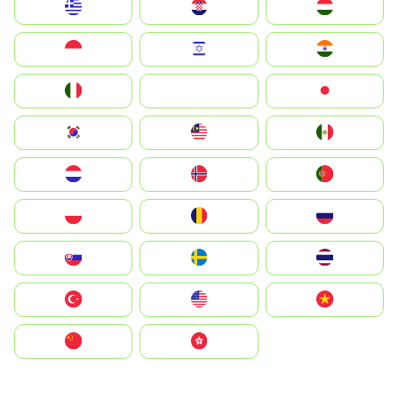
Greece
Hrvatska
Magyarország
Indonesia
Israel
India
Italia
JA
Japan
South Korea
Malay
Mexico
Nederland
Norge
Portugal
Polska
România
Россия
Slovensko
Ruoŧŧa
ไทย
Türkiye
United States
Vietnam
中国
中國香港特別行政區