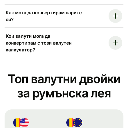
Как мога да конвертирам парите
си?
Кои валути мога да
конвертирам с този валутен
калкулатор?
Топ валутни двойки
за румънска лея