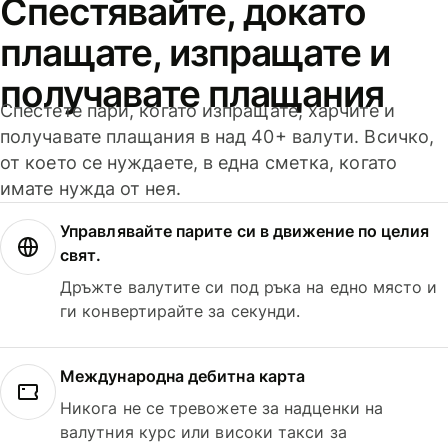
Спестявайте, докато
плащате, изпращате и
получавате плащания
Спестете пари, когато изпращате, харчите и
получавате плащания в над 40+ валути. Всичко,
от което се нуждаете, в една сметка, когато
имате нужда от нея.
Управлявайте парите си в движение по целия
свят.
Дръжте валутите си под ръка на едно място и
ги конвертирайте за секунди.
Международна дебитна карта
Никога не се тревожете за надценки на
валутния курс или високи такси за