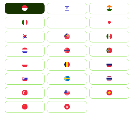
Indonesia
Israel
India
Italia
JA
Japan
South Korea
Malay
Mexico
Nederland
Norge
Portugal
Polska
România
Россия
Slovensko
Ruoŧŧa
ไทย
Türkiye
United States
Vietnam
中国
中國香港特別行政區