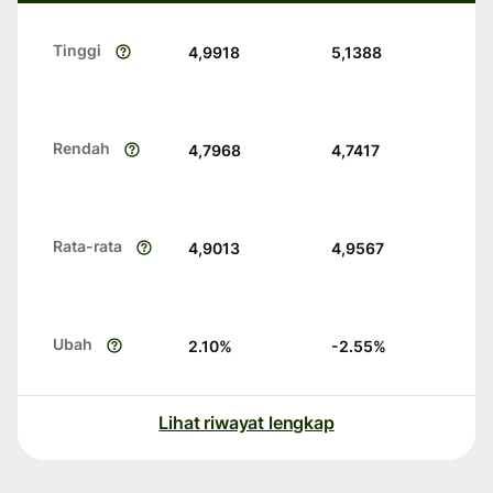
Tinggi
4,9918
5,1388
Rendah
4,7968
4,7417
Rata-rata
4,9013
4,9567
Ubah
2.10
%
-2.55
%
Lihat riwayat lengkap