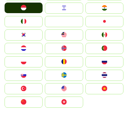
Indonesia
Israel
India
Italia
JA
Japan
South Korea
Malay
Mexico
Nederland
Norge
Portugal
Polska
România
Россия
Slovensko
Ruoŧŧa
ไทย
Türkiye
United States
Vietnam
中国
中國香港特別行政區