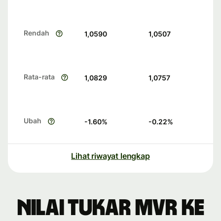
Rendah
1,0590
1,0507
Rata-rata
1,0829
1,0757
Ubah
-1.60
%
-0.22
%
Lihat riwayat lengkap
Nilai tukar MVR ke