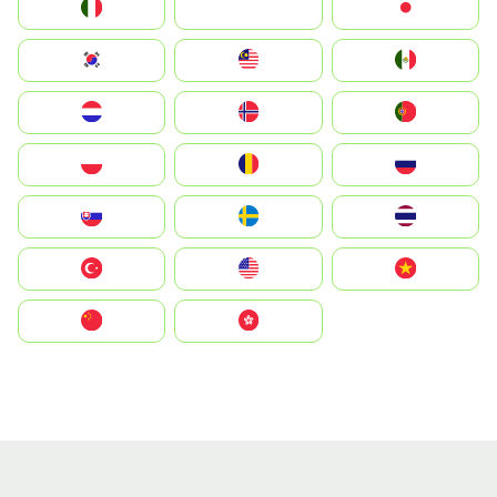
Italia
JA
Japan
South Korea
Malay
Mexico
Nederland
Norge
Portugal
Polska
România
Россия
Slovensko
Ruoŧŧa
ไทย
Türkiye
United States
Vietnam
中国
中國香港特別行政區