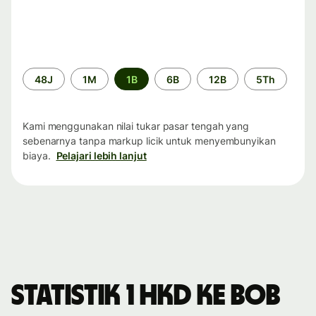
Periode
48J
1M
1B
6B
12B
5Th
waktu
Kami menggunakan nilai tukar pasar tengah yang
sebenarnya tanpa markup licik untuk menyembunyikan
biaya.
Pelajari lebih lanjut
Statistik 1 HKD ke BOB