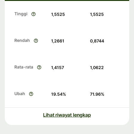
Tinggi
1,5525
1,5525
Rendah
1,2661
0,8744
Rata-rata
1,4157
1,0622
Ubah
19.54
%
71.96
%
Lihat riwayat lengkap