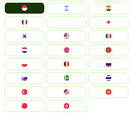
Indonesia
Israel
India
Italia
JA
Japan
South Korea
Malay
Mexico
Nederland
Norge
Portugal
Polska
România
Россия
Slovensko
Ruoŧŧa
ไทย
Türkiye
United States
Vietnam
中国
中國香港特別行政區