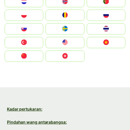
Nederland
Norge
Portugal
Polska
România
Россия
Slovensko
Ruoŧŧa
ไทย
Türkiye
United States
Vietnam
中国
中國香港特別行政區
Kadar pertukaran:
Pindahan wang antarabangsa: