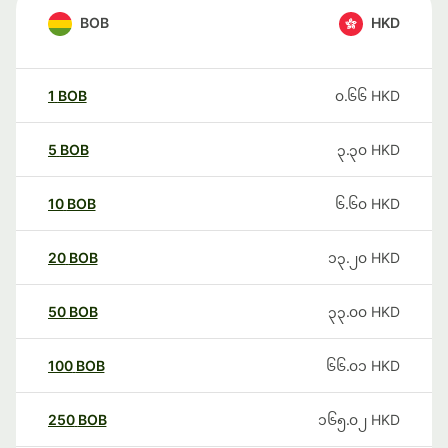
BOB
HKD
1
BOB
၀.၆၆
HKD
5
BOB
၃.၃၀
HKD
10
BOB
၆.၆၀
HKD
20
BOB
၁၃.၂၀
HKD
50
BOB
၃၃.၀၀
HKD
100
BOB
၆၆.၀၁
HKD
250
BOB
၁၆၅.၀၂
HKD