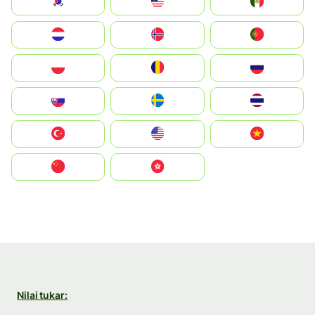
South Korea
Malay
Mexico
Nederland
Norge
Portugal
Polska
România
Россия
Slovensko
Ruoŧŧa
ไทย
Türkiye
United States
Vietnam
中国
中國香港特別行政區
Nilai tukar: