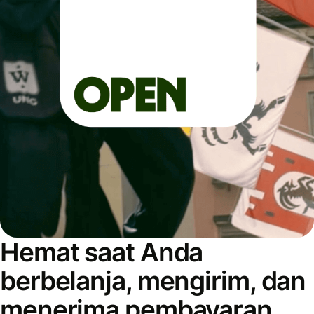
Hemat saat Anda
berbelanja, mengirim, dan
menerima pembayaran