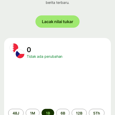
berita terbaru.
Lacak nilai tukar
0
Tidak ada perubahan
Periode
48J
1M
1B
6B
12B
5Th