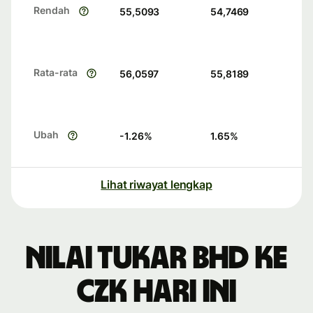
Rendah
55,5093
54,7469
Rata-rata
56,0597
55,8189
Ubah
-1.26
%
1.65
%
Lihat riwayat lengkap
Nilai tukar BHD ke
CZK hari ini