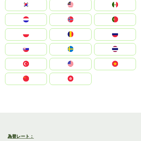
South Korea
Malay
Mexico
Nederland
Norge
Portugal
Polska
România
Россия
Slovensko
Ruoŧŧa
ไทย
Türkiye
United States
Vietnam
中国
中國香港特別行政區
為替レート：