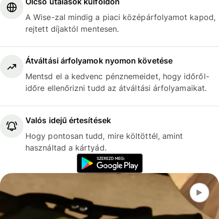
Olcsó utalások külföldön
A Wise-zal mindig a piaci középárfolyamot kapod,
rejtett díjaktól mentesen.
Átváltási árfolyamok nyomon követése
Mentsd el a kedvenc pénznemeidet, hogy időről-
időre ellenőrizni tudd az átváltási árfolyamaikat.
Valós idejű értesítések
Hogy pontosan tudd, mire költöttél, amint
használtad a kártyád.