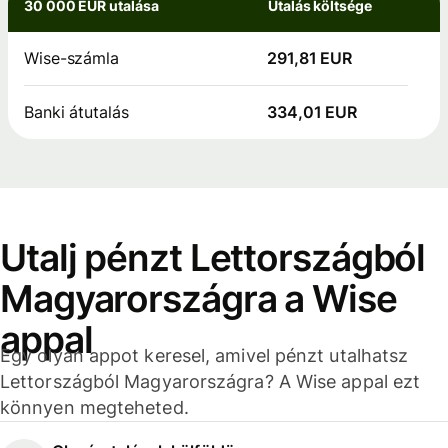
30 000 EUR utalása
Utalás költsége
Wise-számla
291,81 EUR
Banki átutalás
334,01 EUR
Utalj pénzt Lettországból
Magyarországra a Wise
appal
Egy olyan appot keresel, amivel pénzt utalhatsz
Lettországból Magyarországra? A Wise appal ezt
könnyen megteheted.