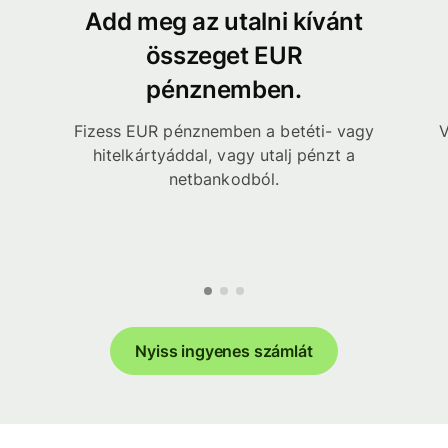
Add meg az utalni kívánt
összeget EUR
pénznemben.
Fizess EUR pénznemben a betéti- vagy
V
hitelkártyáddal, vagy utalj pénzt a
netbankodból.
Nyiss ingyenes számlát