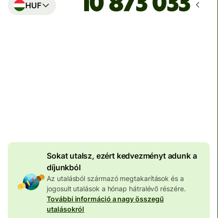
HUF
Ekkor érkezik meg
Ma - 25 percen belül
Teljes díj
292,26 EUR
EUR pénznemben megadva
8,01 EUR
volumenkedvezmény
Sokat utalsz, ezért kedvezményt adunk a
díjunkból
Az utalásból származó megtakarítások és a
jogosult utalások a hónap hátralévő részére.
További információ a nagy összegű
utalásokról