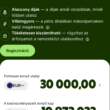
Alacsony díjak
— a díjak annál olcsóbbak, minél
többet utalsz
Villámgyors
— a pénz általában másodperceken
belül megérkezik
Tökéletesen kiszámítható
— rögzítsd az
árfolyamot a nemzetközi utalásodhoz
Regisztráció
Pontosan ennyit utalsz
,00
EUR
A kedvezményezett ennyit kap