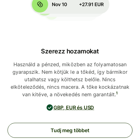
Szerezz hozamokat
Használd a pénzed, miközben az folyamatosan
gyarapszik. Nem kötjük le a tőkéd, így bármikor
utalhatsz vagy költhetsz belőle. Nincs
elköteleződés, nincs macera. A tőke kockázatnak
1
van kitéve, a növekedés nem garantált.
GBP, EUR és USD
Tudj meg többet