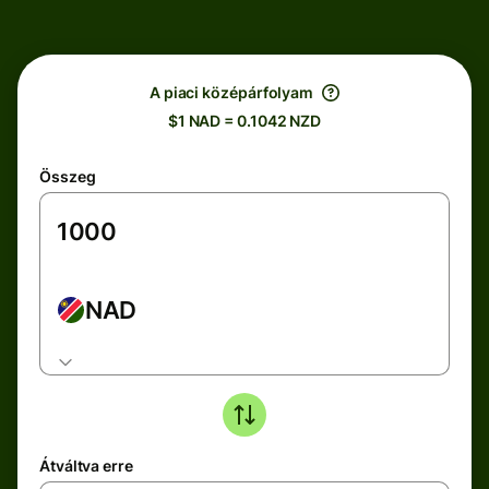
A piaci középárfolyam
$1 NAD = 0.1042 NZD
Összeg
NAD
Átváltva erre