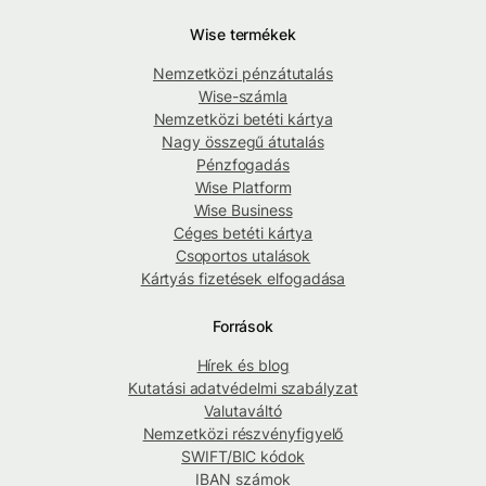
Wise termékek
Nemzetközi pénzátutalás
Wise-számla
Nemzetközi betéti kártya
Nagy összegű átutalás
Pénzfogadás
Wise Platform
Wise Business
Céges betéti kártya
Csoportos utalások
Kártyás fizetések elfogadása
Források
Hírek és blog
Kutatási adatvédelmi szabályzat
Valutaváltó
Nemzetközi részvényfigyelő
SWIFT/BIC kódok
IBAN számok