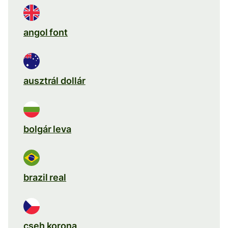
angol font
ausztrál dollár
bolgár leva
brazil real
cseh korona