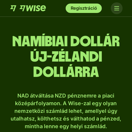
Regisztráció
namíbiai dollár
új-zélandi
dollárra
NAD átváltása NZD pénznemre a piaci
középárfolyamon. A Wise-zal egy olyan
nemzetközi számlád lehet, amellyel úgy
utalhatsz, költhetsz és válthatod a pénzed,
mintha lenne egy helyi számlád.