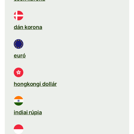
dán korona
euró
hongkongi dollár
indiai rúpia