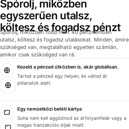
Spórolj, miközben
egyszerűen utalsz,
költesz és fogadsz pénzt
Spórolj, miközben több mint 40 pénznemben
utalsz, költesz és fogadsz utalásokat. Minden, amire
szükséged van, megtalálható egyetlen számlán,
amikor csak szükséged van rá.
Kezeld a pénzed útközben is, akár globálisan.
Tartsd a pénzed egy helyen, és váltsd át
pillanatok alatt.
Egy nemzetközi betéti kártya
Soha nem kell aggódnod az árfolyamfelár vagy a
magas tranzakciós díjak miatt.