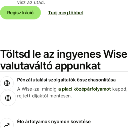
visz az utad.
Regisztráció
Tudj meg többet
Töltsd le az ingyenes Wise
valutaváltó appunkat
Pénzátutalási szolgáltatók összehasonlítása
A Wise-zal mindig
a piaci középárfolyamot
kapod,
rejtett díjaktól mentesen.
Élő árfolyamok nyomon követése