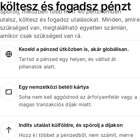
költesz és fogadsz pénzt
Spórolj, miközben több mint 40 pénznemben
utalsz, költesz és fogadsz utalásokat. Minden, amire
szükséged van, megtalálható egyetlen számlán,
amikor csak szükséged van rá.
Kezeld a pénzed útközben is, akár globálisan.
Tartsd a pénzed egy helyen, és váltsd át
pillanatok alatt.
Egy nemzetközi betéti kártya
Soha nem kell aggódnod az árfolyamfelár vagy a
magas tranzakciós díjak miatt.
Indíts utalást külföldre, és spórolj a díjakon
Hozz ki többet a pénzedből, nem számít, merre