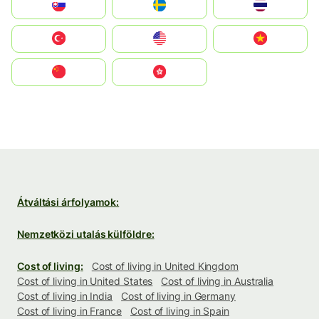
Slovensko
Ruoŧŧa
ไทย
Türkiye
United States
Vietnam
中国
中國香港特別行政區
Átváltási árfolyamok:
Nemzetközi utalás külföldre:
Cost of living:
Cost of living in United Kingdom
Cost of living in United States
Cost of living in Australia
Cost of living in India
Cost of living in Germany
Cost of living in France
Cost of living in Spain