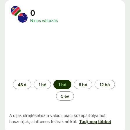
0
Nincs változás
Időszak
48 ó
1 hé
1 hó
6 hó
12 hó
5 év
A díjak elrejtéséhez a valódi, piaci középárfolyamot
használjuk, alattomos felárak nélkül.
Tudj meg többet