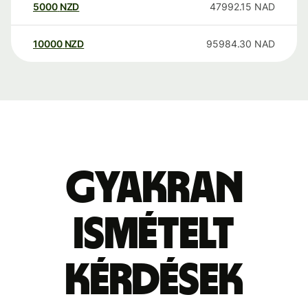
5000
NZD
47992.15
NAD
10000
NZD
95984.30
NAD
Gyakran
ismételt
kérdések