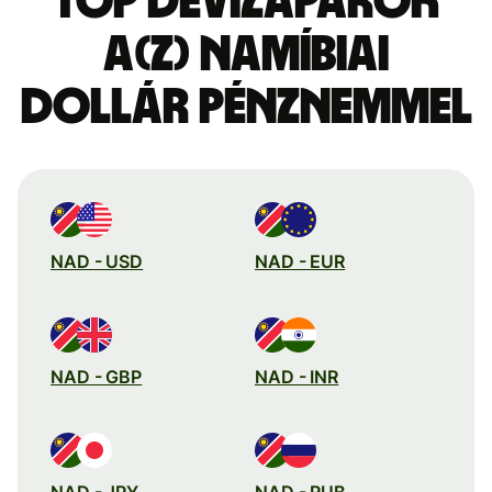
Top devizapárok
a(z) namíbiai
dollár pénznemmel
NAD - USD
NAD - EUR
NAD - GBP
NAD - INR
NAD - JPY
NAD - RUB