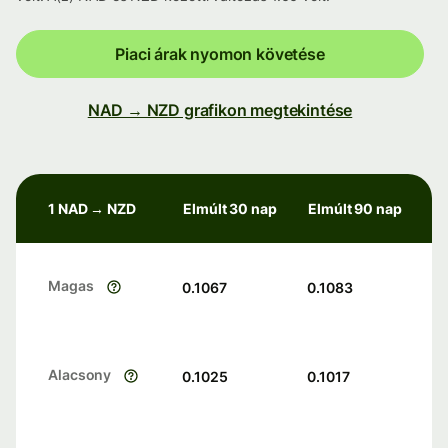
Piaci árak nyomon követése
NAD → NZD grafikon megtekintése
1 NAD → NZD
Elmúlt 30 nap
Elmúlt 90 nap
Magas
0.1067
0.1083
Alacsony
0.1025
0.1017