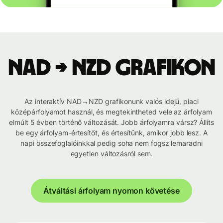
NAD → NZD grafikon
Az interaktív NAD→NZD grafikonunk valós idejű, piaci
középárfolyamot használ, és megtekintheted vele az árfolyam
elmúlt 5 évben történő változását. Jobb árfolyamra vársz? Állíts
be egy árfolyam-értesítőt, és értesítünk, amikor jobb lesz. A
napi összefoglalóinkkal pedig soha nem fogsz lemaradni
egyetlen változásról sem.
Átváltási árfolyam nyomon követése