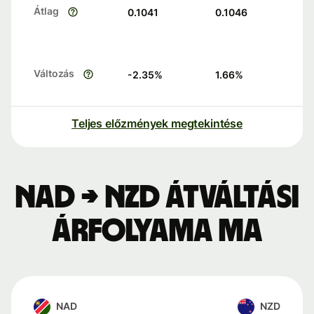
Átlag
0.1041
0.1046
Változás
-2.35
%
1.66
%
Teljes előzmények megtekintése
NAD → NZD átváltási
árfolyama ma
NAD
NZD