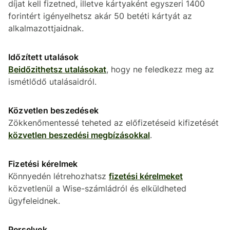
díjat kell fizetned, illetve kártyaként egyszeri 1400
forintért igényelhetsz akár 50 betéti kártyát az
alkalmazottjaidnak.
Időzített utalások
Beidőzithetsz utalásokat
, hogy ne feledkezz meg az
ismétlődő utalásaidról.
Közvetlen beszedések
Zökkenőmentessé teheted az előfizetéseid kifizetését
közvetlen beszedési megbízásokkal
.
Fizetési kérelmek
Könnyedén létrehozhatsz
fizetési kérelmeket
közvetlenül a Wise-számládról és elküldheted
ügyfeleidnek.
Perselyek