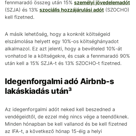
fennmaradó összeg után 15%
személyi jövedelemadót
(SZJA) és 13%
szociális hozzájárulási adót
(SZOCHO)
kell fizetned.
A másik lehetőség, hogy a konkrét költségeid
elszámolása helyett egy 10%-os költséghányadot
alkalmazol. Ez azt jelenti, hogy a bevételed 10%-át
vonhatod le a költségekre, és csak a fennmaradó 90%
után kell a 15% SZJA-t és 13% SZOCHO-t fizetned.
Idegenforgalmi adó Airbnb-s
lakáskiadás után³
Az idegenforgalmi adót neked kell beszedned a
vendégeidtől, de ezzel még nincs vége a teendőknek.
Minden hónapban be kell vallanod és be kell fizetned
az IFA-t, a következő hónap 15-éig a helyi