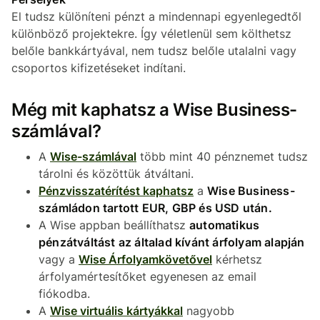
El tudsz különíteni pénzt a mindennapi egyenlegedtől
különböző projektekre. Így véletlenül sem költhetsz
belőle bankkártyával, nem tudsz belőle utalalni vagy
csoportos kifizetéseket indítani.
Még mit kaphatsz a Wise Business-
számlával?
A
Wise-számlával
több mint 40 pénznemet tudsz
tárolni és közöttük átváltani.
Pénzvisszatérítést kaphatsz
a
Wise Business-
számládon tartott EUR, GBP és USD után.
A Wise appban beállíthatsz
automatikus
pénzátváltást az általad kívánt árfolyam alapján
vagy a
Wise Árfolyamkövetővel
kérhetsz
árfolyamértesítőket egyenesen az email
fiókodba.
A
Wise virtuális kártyákkal
nagyobb