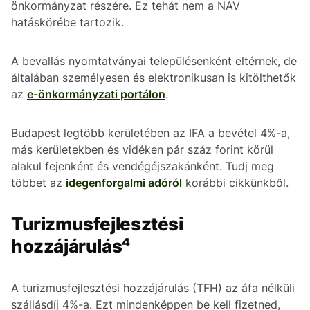
önkormányzat részére. Ez tehát nem a NAV
hatáskörébe tartozik.
A bevallás nyomtatványai településenként eltérnek, de
általában személyesen és elektronikusan is kitölthetők
az
e-önkormányzati portálon
.
Budapest legtöbb kerületében az IFA a bevétel 4%-a,
más kerületekben és vidéken pár száz forint körül
alakul fejenként és vendégéjszakánként. Tudj meg
többet az
idegenforgalmi adóról
korábbi cikkünkből.
Turizmusfejlesztési
hozzájárulás⁴
A turizmusfejlesztési hozzájárulás (TFH) az áfa nélküli
szállásdíj 4%-a. Ezt mindenképpen be kell fizetned,