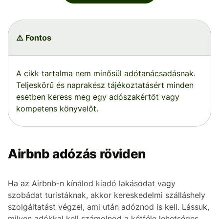
⚠️ Fontos
A cikk tartalma nem minősül adótanácsadásnak.
Teljeskörű és naprakész tájékoztatásért minden
esetben keress meg egy adószakértőt vagy
kompetens könyvelőt.
Airbnb adózás röviden
Ha az Airbnb-n kínálod kiadó lakásodat vagy
szobádat turistáknak, akkor kereskedelmi szálláshely
szolgáltatást végzel, ami után adóznod is kell. Lássuk,
milyen adókkal kell számolnod a kétféle lehetséges