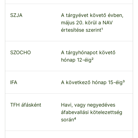
SZJA
A tárgyévet követő évben,
május 20. körül a NAV
értesítése szerint¹
SZOCHO
A tárgyhónapot követő
hónap 12-éig²
IFA
A következő hónap 15-éig³
TFH áfásként
Havi, vagy negyedéves
áfabevallási kötelezettség
során⁴