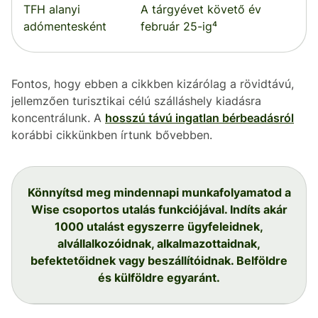
TFH alanyi
A tárgyévet követő év
adómentesként
február 25-ig⁴
Fontos, hogy ebben a cikkben kizárólag a rövidtávú,
jellemzően turisztikai célú szálláshely kiadásra
koncentrálunk. A
hosszú távú ingatlan bérbeadásról
korábbi cikkünkben írtunk bővebben.
Könnyítsd meg mindennapi munkafolyamatod a
Wise csoportos utalás funkciójával. Indíts akár
1000 utalást egyszerre ügyfeleidnek,
alvállalkozóidnak, alkalmazottaidnak,
befektetőidnek vagy beszállítóidnak. Belföldre
és külföldre egyaránt.