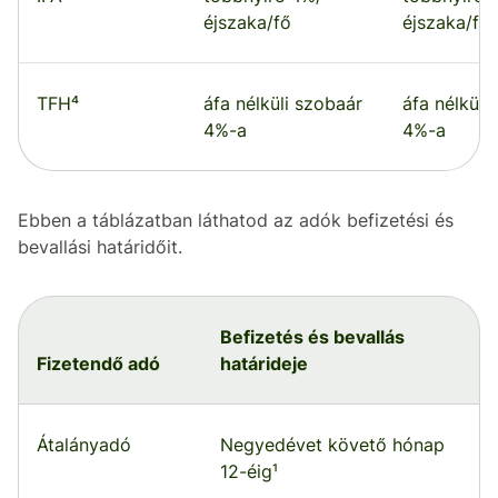
éjszaka/fő
éjszaka/fő
TFH⁴
áfa nélküli szobaár
áfa nélküli
4%-a
4%-a
Ebben a táblázatban láthatod az adók befizetési és
bevallási határidőit.
Befizetés és bevallás
Fizetendő adó
határideje
Átalányadó
Negyedévet követő hónap
12-éig¹