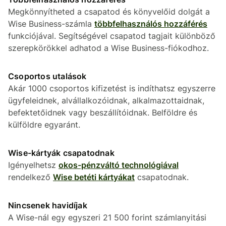
Megkönnyítheted a csapatod és könyvelőid dolgát a
Wise Business-számla
többfelhasználós hozzáférés
funkciójával. Segítségével csapatod tagjait különböző
szerepkörökkel adhatod a Wise Business-fiókodhoz.
Csoportos utalások
Akár 1000 csoportos kifizetést is indíthatsz egyszerre
ügyfeleidnek, alvállalkozóidnak, alkalmazottaidnak,
befektetőidnek vagy beszállítóidnak. Belföldre és
külföldre egyaránt.
Wise-kártyák csapatodnak
Igényelhetsz
okos-pénzváltó technológiával
rendelkező
Wise betéti kártyákat
csapatodnak.
Nincsenek havidíjak
A Wise-nál egy egyszeri 21 500 forint számlanyitási