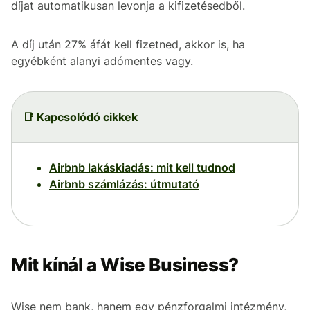
díjat automatikusan levonja a kifizetésedből.
A díj után 27% áfát kell fizetned, akkor is, ha
egyébként alanyi adómentes vagy.
📑 Kapcsolódó cikkek
Airbnb lakáskiadás: mit kell tudnod
Airbnb számlázás: útmutató
Mit kínál a Wise Business?
Wise nem bank, hanem egy pénzforgalmi intézmény,