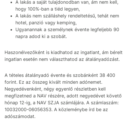
A lakás a saját tulajdonodban van, ám nem kell,
hogy 100%-ban a tiéd legyen,
A lakás nem szálláshely rendeltetésű, tehát nem
hotel, panzió vagy kemping,
Ugyanannak a személynek évente legfeljebb 90
napra adod ki a szobát.
Haszonélvezőként is kiadhatod az ingatlant, ám bérelt
ingatlan esetén nem választhatod az átalányadózást.
A tételes átalányadó évente és szobánként 38 400
forint. Ez az összeg kivált minden adónemet.
Negyedévenként, négy egyenlő részletben kell
megfizetned a NAV részére, adott negyedévet követő
hónap 12-ig, a NAV SZJA számlájára. A számlaszám:
10032000-06056353. A közleménybe írd be az
adószámodat.