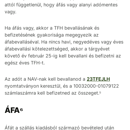
attól függetlenül, hogy áfás vagy alanyi adómentes
vagy.
Ha áfás vagy, akkor a TFH bevallásának és
befizetésének gyakorisága megegyezik az
áfabevalláséval. Ha nincs havi, negyedéves vagy éves
áfabevallási kötelezettséged, akkor a tárgyévet
követő év február 25-ig kell bevallani és befizetni az
egész éves TFH-t.
Az adót a NAV-nak kell bevallanod a
23TFEJLH
nyomtatványon keresztül, és a 10032000-01079122
számlaszámra kell befizetned az összeget.⁵
ÁFA⁶
Áfát a szállás kiadásból származó bevételed után