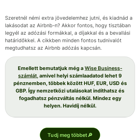
Szeretnél némi extra jövedelemhez jutni, és kiadnád a
lakásodat az Airbnb-n? Akkor fontos, hogy tisztában
legyél az adózási formákkal, a díjakkal és a bevallási
határidőkkel. A cikkben minden fontos tudnivalót
megtudhatsz az Airbnb adózás kapcsán.
Emellett bemutatjuk még a
Wise Business-
számlát
, amivel helyi számlaadatod lehet 9
pénznemben, többek között HUF, EUR, USD és
GBP. Így nemzetközi utalásokat indíthatsz és
fogadhatsz pénzváltás nélkül. Mindez egy
helyen. Havidíj nélkül.
Tudj meg többet🔎