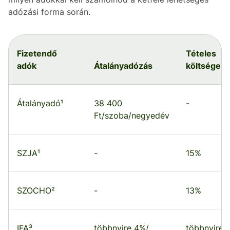
adózási forma során.
Fizetendő
Tételes
adók
Átalányadózás
költségels
Átalányadó¹
38 400
-
Ft/szoba/negyedév
SZJA¹
-
15%
SZOCHO²
-
13%
IFA³
többnyire 4%/
többnyire 