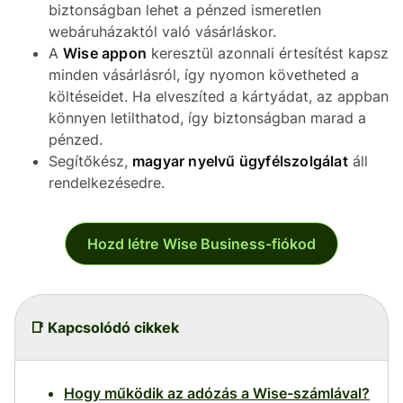
biztonságban lehet a pénzed ismeretlen
webáruházaktól való vásárláskor.
A
Wise appon
keresztül azonnali értesítést kapsz
minden vásárlásról, így nyomon követheted a
költéseidet. Ha elveszíted a kártyádat, az appban
könnyen letilthatod, így biztonságban marad a
pénzed.
Segítőkész,
magyar nyelvű ügyfélszolgálat
áll
rendelkezésedre.
Hozd létre Wise Business-fiókod
📑 Kapcsolódó cikkek
Hogy működik az adózás a Wise-számlával?