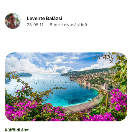
hogy már haza sem akarsz menni. Egy jól hangzó
munka...
Levente Balázsi
23.05.11
8 perc olvasási idő
Külföldi élet