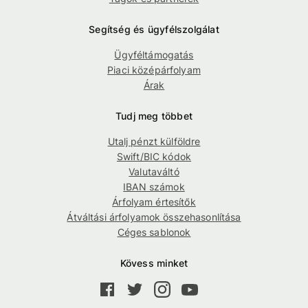
Segítség és ügyfélszolgálat
Ügyféltámogatás
Piaci középárfolyam
Árak
Tudj meg többet
Utalj pénzt külföldre
Swift/BIC kódok
Valutaváltó
IBAN számok
Árfolyam értesítők
Átváltási árfolyamok összehasonlítása
Céges sablonok
Kövess minket