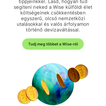
tippjeinkkel. Lásd, hogyan tud
segíteni neked a Wise külföldi élet
költségeinek csökkentésben
egyszerű, olcsó nemzetközi
utalásokkal és valós árfolyamon
történő devizaváltással.
Tudj meg többet a Wise-ról