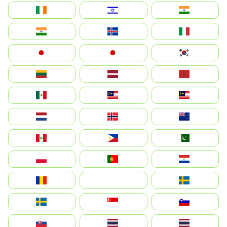
Ireland
ישראל
भारत
India
Ísland
Italia
Japan
日本
대한민국
Lietuva
Latvija
Maroc
México
Malaysia (MS)
Malaysia
Nederland
Norge
New Zealand
Perú
Philippines
Pakistan
Polska
Portugal
Paraguay
România
На русском
Sweden
Sverige
Singapore
Slovenija
Slovensko
Thailand
ไทย