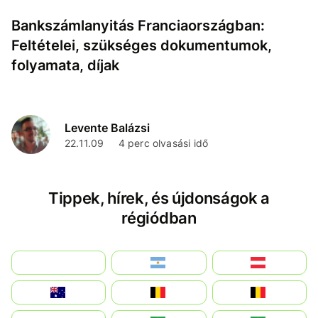
Bankszámlanyitás Franciaországban:
Feltételei, szükséges dokumentumok,
folyamata, díjak
Levente Balázsi
22.11.09
4 perc olvasási idő
Tippek, hírek, és újdonságok a
régiódban
بالعربية
Argentina
Österreich
Australia
België
Belgique