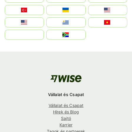
Türkiye
Україна
United States
Estados Unidos
Uruguay
Việt Nam
بالعربية
South Africa
Vállalat és Csapat
Vállalat és Csapat
Hírek és Blog
Sajtó
Karrier
Tagok és partnerek