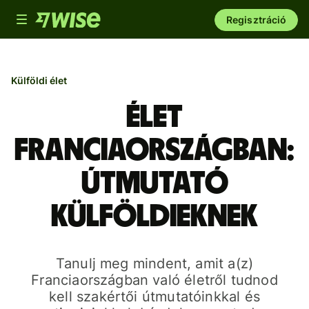
Toggle
Regisztráció
navigation
Külföldi élet
Élet
Franciaországban:
útmutató
külföldieknek
Tanulj meg mindent, amit a(z)
Franciaországban való életről tudnod
kell szakértői útmutatóinkkal és