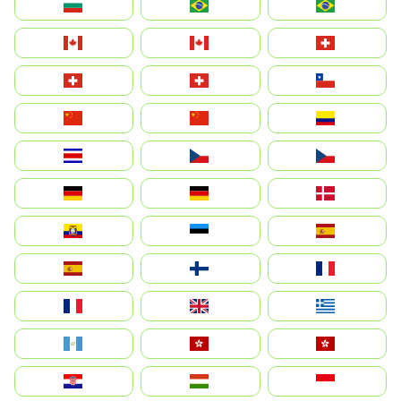
България
Brasil (ES)
Brasil
Canada (FR)
Canada
Svizzera
Suisse
Schweiz
Chile
中国
China
Colombia
Costa Rica
Czechia
Česko
Deutschland
Germany
Danmark
Ecuador
Eesti
Spain
España
Suomi
France
France
United Kingdom
Ελλάδα
Guatemala
Hong Kong
中國香港特別行政區
Hrvatska
Magyarország
Indonesia