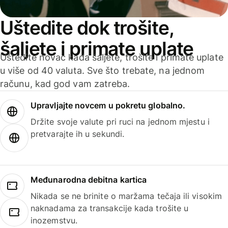
Uštedite dok trošite,
šaljete i primate uplate
Uštedite novac kada šaljete, trošite i primate uplate
u više od 40 valuta. Sve što trebate, na jednom
računu, kad god vam zatreba.
Upravljajte novcem u pokretu globalno.
Držite svoje valute pri ruci na jednom mjestu i
pretvarajte ih u sekundi.
Međunarodna debitna kartica
Nikada se ne brinite o maržama tečaja ili visokim
naknadama za transakcije kada trošite u
inozemstvu.