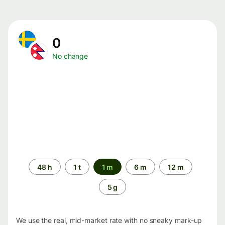
0
No change
Time
48 h
1 t
1 m
6 m
12 m
period
5 g
We use the real, mid-market rate with no sneaky mark-up