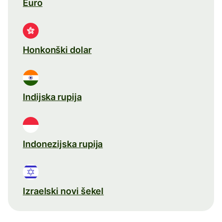
Euro
Honkonški dolar
Indijska rupija
Indonezijska rupija
Izraelski novi šekel