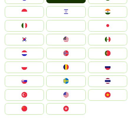
Indonesia
Israel
India
Italia
JA
Japan
South Korea
Malay
Mexico
Nederland
Norge
Portugal
Polska
România
Россия
Slovensko
Ruoŧŧa
ไทย
Türkiye
United States
Vietnam
中国
中國香港特別行政區