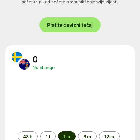
sažetke nikad nećete propustiti najnovije vijesti.
Pratite devizni tečaj
0
No change
Time
48 h
1 t
1 m
6 m
12 m