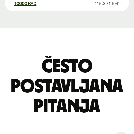
10000
KYD
115.394
SEK
Često
postavljana
pitanja