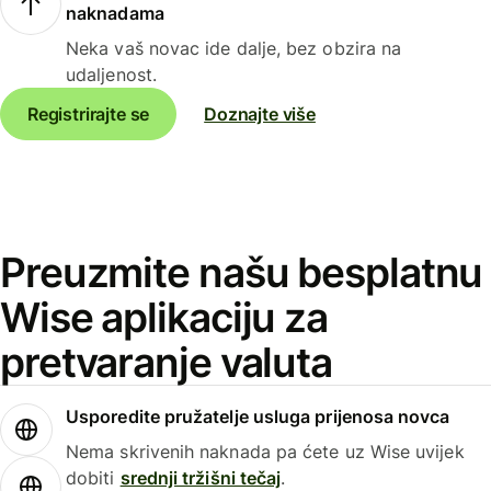
naknadama
Neka vaš novac ide dalje, bez obzira na
udaljenost.
Registrirajte se
Doznajte više
Preuzmite našu besplatnu
Wise aplikaciju za
pretvaranje valuta
Usporedite pružatelje usluga prijenosa novca
Nema skrivenih naknada pa ćete uz Wise uvijek
dobiti
srednji tržišni tečaj
.