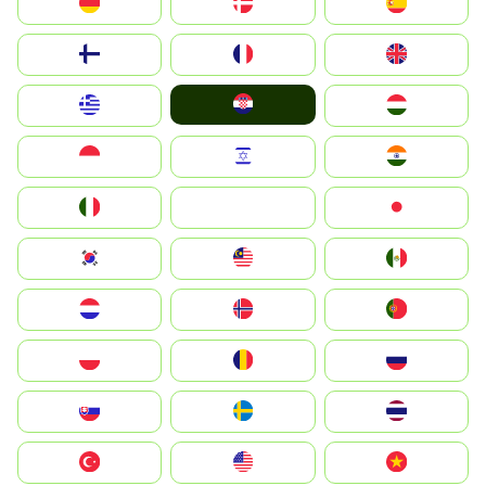
Deutschland
Denmark
España
Suomi
France
United Kingdom
Hrvatska
Greece
Magyarország
Indonesia
Israel
India
Italia
JA
Japan
South Korea
Malay
Mexico
Nederland
Norge
Portugal
Polska
România
Россия
Slovensko
Ruoŧŧa
ไทย
Türkiye
United States
Vietnam