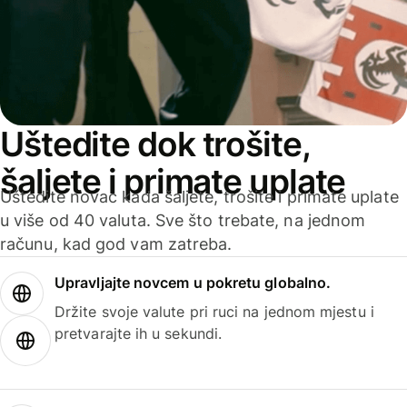
Uštedite dok trošite,
šaljete i primate uplate
Uštedite novac kada šaljete, trošite i primate uplate
u više od 40 valuta. Sve što trebate, na jednom
računu, kad god vam zatreba.
Upravljajte novcem u pokretu globalno.
Držite svoje valute pri ruci na jednom mjestu i
pretvarajte ih u sekundi.