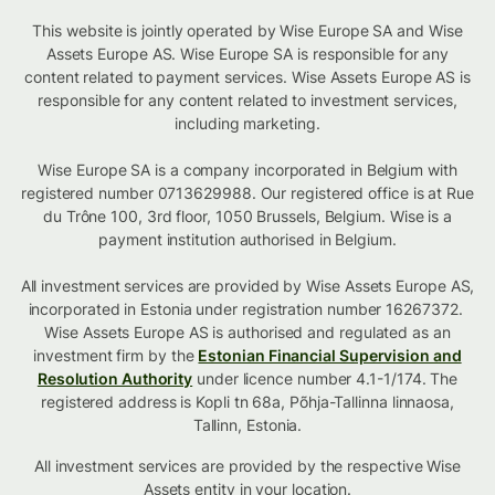
This website is jointly operated by Wise Europe SA and Wise
Assets Europe AS. Wise Europe SA is responsible for any
content related to payment services. Wise Assets Europe AS is
responsible for any content related to investment services,
including marketing.
Wise Europe SA is a company incorporated in Belgium with
registered number 0713629988. Our registered office is at Rue
du Trône 100, 3rd floor, 1050 Brussels, Belgium. Wise is a
payment institution authorised in Belgium.
All investment services are provided by Wise Assets Europe AS,
incorporated in Estonia under registration number 16267372.
Wise Assets Europe AS is authorised and regulated as an
investment firm by the
Estonian Financial Supervision and
Resolution Authority
under licence number 4.1-1/174. The
registered address is Kopli tn 68a, Põhja-Tallinna linnaosa,
Tallinn, Estonia.
All investment services are provided by the respective Wise
Assets
entity in your location
.