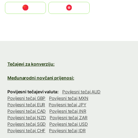
中国
中國香港特別行政區
Tečajevi za konverziju:
Međunarodni novčani prijenosi:
Povijesni tečajevi valuta:
Povijesni tečaj AUD
Povijesni tečaj GBP
Povijesni tečaj MXN
Povijesni tečaj EUR
Povijesni tečaj JPY
Povijesni tečaj CAD
Povijesni tečaj INR
Povijesni tečaj NZD
Povijesni tečaj ZAR
Povijesni tečaj SGD
Povijesni tečaj USD
Povijesni tečaj CHF
Povijesni tečaj IDR