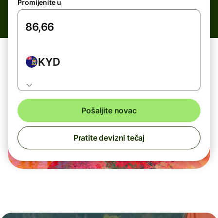
Promijenite u
KYD
Pošaljite novac
Pratite devizni tečaj