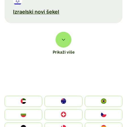
Izraelski novi šekel
Prikaži više
الإمارات العربية المتحدة
Australia
Brazil
България
Switzerland
Czechia