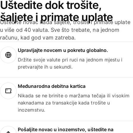
Uštedite dok trošite,
šaljete i primate uplate
Uštedite novac kada šaljete, trošite i primate uplate
u više od 40 valuta. Sve što trebate, na jednom
računu, kad god vam zatreba.
Upravljajte novcem u pokretu globalno.
Držite svoje valute pri ruci na jednom mjestu i
pretvarajte ih u sekundi.
Međunarodna debitna kartica
Nikada se ne brinite o maržama tečaja ili visokim
naknadama za transakcije kada trošite u
inozemstvu.
Pošaljite novac u inozemstvo, uštedite na