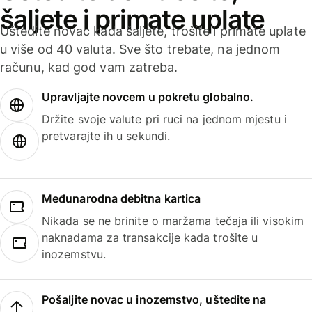
šaljete i primate uplate
Uštedite novac kada šaljete, trošite i primate uplate
u više od 40 valuta. Sve što trebate, na jednom
računu, kad god vam zatreba.
Upravljajte novcem u pokretu globalno.
Držite svoje valute pri ruci na jednom mjestu i
pretvarajte ih u sekundi.
Međunarodna debitna kartica
Nikada se ne brinite o maržama tečaja ili visokim
naknadama za transakcije kada trošite u
inozemstvu.
Pošaljite novac u inozemstvo, uštedite na