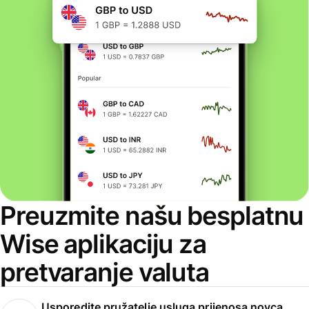
Preuzmite našu besplatnu
Wise aplikaciju za
pretvaranje valuta
Usporedite pružatelje usluga prijenosa novca