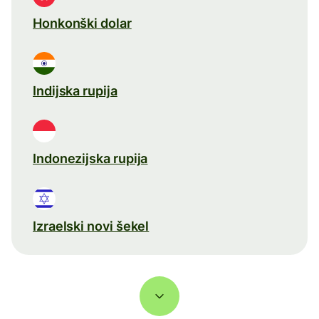
Honkonški dolar
Indijska rupija
Indonezijska rupija
Izraelski novi šekel