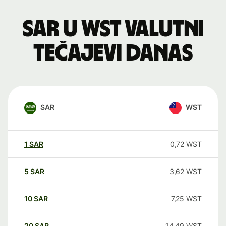
SAR u WST valutni
tečajevi danas
SAR
WST
1
SAR
0,72
WST
5
SAR
3,62
WST
10
SAR
7,25
WST
20
SAR
14,49
WST