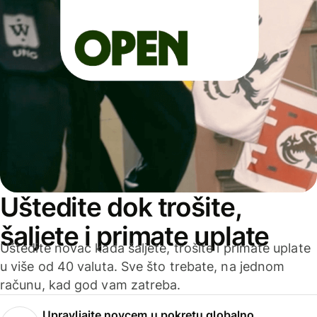
Uštedite dok trošite,
šaljete i primate uplate
Uštedite novac kada šaljete, trošite i primate uplate
u više od 40 valuta. Sve što trebate, na jednom
računu, kad god vam zatreba.
Upravljajte novcem u pokretu globalno.