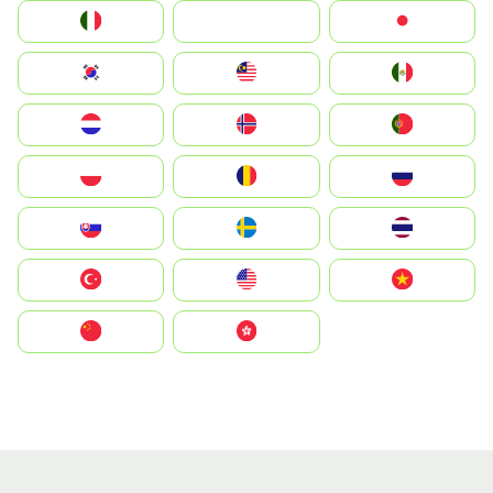
Italia
JA
Japan
South Korea
Malay
Mexico
Nederland
Norge
Portugal
Polska
România
Россия
Slovensko
Ruoŧŧa
ไทย
Türkiye
United States
Vietnam
中国
中國香港特別行政區