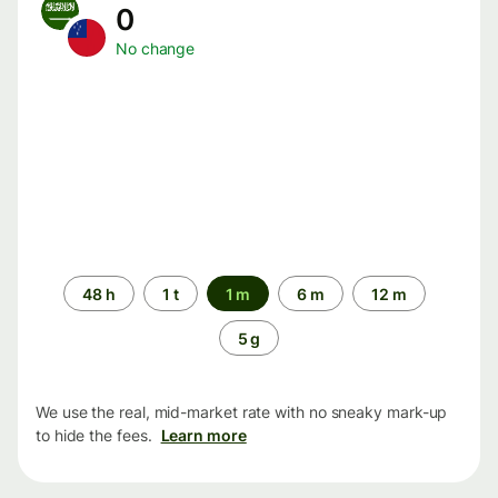
0
No change
Time
48 h
1 t
1 m
6 m
12 m
period
5 g
We use the real, mid-market rate with no sneaky mark-up
to hide the fees.
Learn more