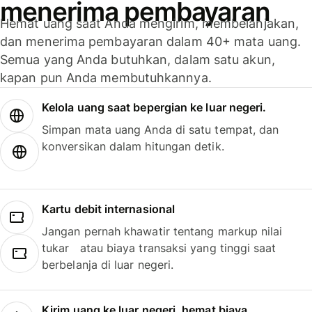
menerima pembayaran
Hemat uang saat Anda mengirim, membelanjakan,
dan menerima pembayaran dalam 40+ mata uang.
Semua yang Anda butuhkan, dalam satu akun,
kapan pun Anda membutuhkannya.
Kelola uang saat bepergian ke luar negeri.
Simpan mata uang Anda di satu tempat, dan
konversikan dalam hitungan detik.
Kartu debit internasional
Jangan pernah khawatir tentang markup nilai
tukar atau biaya transaksi yang tinggi saat
berbelanja di luar negeri.
Kirim uang ke luar negeri, hemat biaya