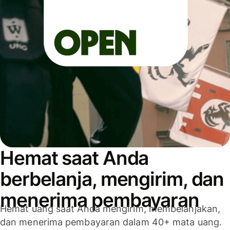
Hemat saat Anda
berbelanja, mengirim, dan
menerima pembayaran
Hemat uang saat Anda mengirim, membelanjakan,
dan menerima pembayaran dalam 40+ mata uang.