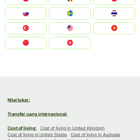
Slovensko
Ruoŧŧa
ไทย
Türkiye
United States
Vietnam
中国
中國香港特別行政區
Nilai tukar:
Transfer uang internasional:
Cost of living:
Cost of living in United Kingdom
Cost of living in United States
Cost of living in Australia