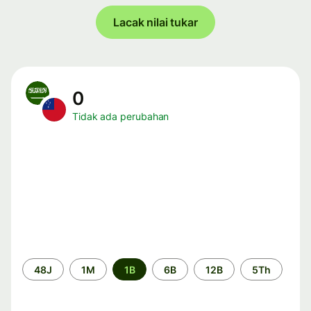
Lacak nilai tukar
0
Tidak ada perubahan
Periode
48J
1M
1B
6B
12B
5Th
waktu